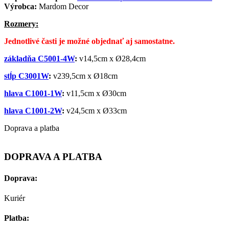
Výrobca:
Mardom Decor
Rozmery:
Jednotlivé časti je možné objednať aj samostatne.
základňa C5001-4W
:
v14,5cm x
Ø
28,4cm
stĺp C3001W
:
v239,5cm x
Ø
18cm
hlava C1001-1W
:
v11,5cm x
Ø
30cm
hlava C1001-2W
:
v24,5cm x
Ø
33cm
Doprava a platba
DOPRAVA A PLATBA
Doprava:
Kuriér
Platba: