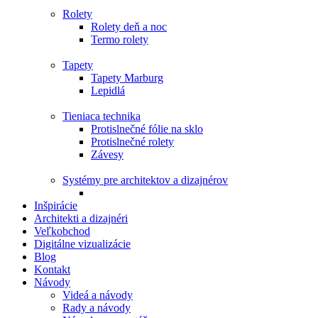
Rolety
Rolety deň a noc
Termo rolety
Tapety
Tapety Marburg
Lepidlá
Tieniaca technika
Protislnečné fólie na sklo
Protislnečné rolety
Závesy
Systémy pre architektov a dizajnérov
Inšpirácie
Architekti a dizajnéri
Veľkobchod
Digitálne vizualizácie
Blog
Kontakt
Návody
Videá a návody
Rady a návody