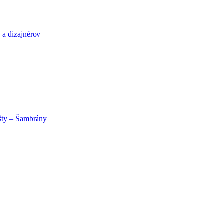
 a dizajnérov
išty – Šambrány