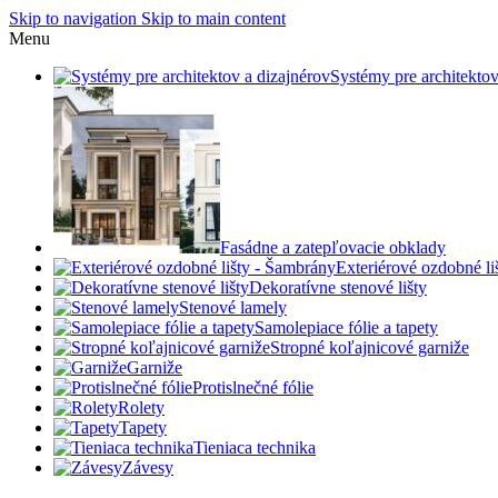
Skip to navigation
Skip to main content
Menu
Systémy pre architektov
Fasádne a zatepľovacie obklady
Exteriérové ozdobné l
Dekoratívne stenové lišty
Stenové lamely
Samolepiace fólie a tapety
Stropné koľajnicové garniže
Garniže
Protislnečné fólie
Rolety
Tapety
Tieniaca technika
Závesy