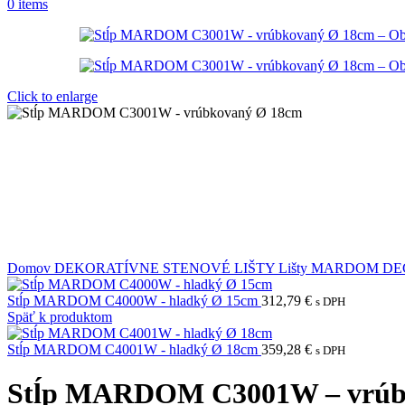
0
items
Click to enlarge
Domov
DEKORATÍVNE STENOVÉ LIŠTY
Lišty MARDOM D
Stĺp MARDOM C4000W - hladký Ø 15cm
312,79
€
s DPH
Späť k produktom
Stĺp MARDOM C4001W - hladký Ø 18cm
359,28
€
s DPH
Stĺp MARDOM C3001W – vrúb