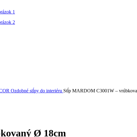
ECOR
Ozdobné stĺpy do interiéru
Stĺp MARDOM C3001W – vrúbkova
kovaný Ø 18cm