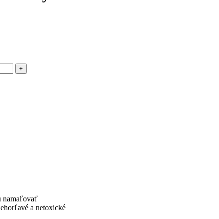
ju namaľovať
nehorľavé a netoxické