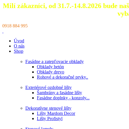
Milí zákazníci, od 31.7.-14.8.2026 bude n
vyb
0918 884 995
Úvod
O nás
Shop
Fasádne a zatepľovacie obklady
Obklady betón
Obklady drevo
Rohové a dekoračné prvky..
Exteriérové ozdobné lišty
Šambrány a fasádne lišty
Fasádne doplnky - konzoly...
Dekoratívne stenové lišty
Lišty Mardom Decor
Lišty Profistyl
Stenové lamely