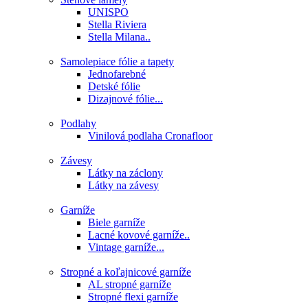
UNISPO
Stella Riviera
Stella Milana..
Samolepiace fólie a tapety
Jednofarebné
Detské fólie
Dizajnové fólie...
Podlahy
Vinilová podlaha Cronafloor
Závesy
Látky na záclony
Látky na závesy
Garníže
Biele garníže
Lacné kovové garníže..
Vintage garníže...
Stropné a koľajnicové garníže
AL stropné garníže
Stropné flexi garníže