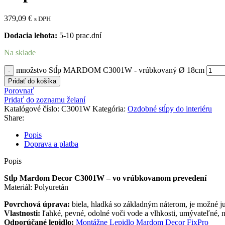
379,09
€
s DPH
Dodacia lehota:
5-10 prac.dní
Na sklade
množstvo Stĺp MARDOM C3001W - vrúbkovaný Ø 18cm
Pridať do košíka
Porovnať
Pridať do zoznamu želaní
Katalógové číslo:
C3001W
Kategória:
Ozdobné stĺpy do interiéru
Share:
Popis
Doprava a platba
Popis
Stĺp Mardom Decor
C3001W – vo vrúbkovanom prevedení
Materiál: Polyuretán
Povrchová úprava:
biela, hladká so základným náterom, je možné 
Vlastnosti:
ľahké, pevné, odolné voči vode a vlhkosti, umývateľné, 
Odporúčané lepidlo:
Montážne Lepidlo Mardom Decor FixPro