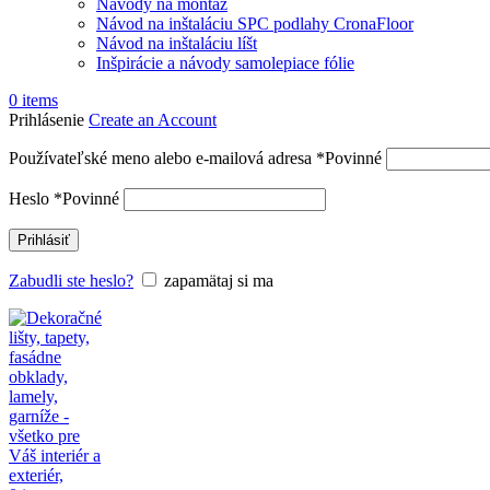
Návody na montáž
Návod na inštaláciu SPC podlahy CronaFloor
Návod na inštaláciu líšt
Inšpirácie a návody samolepiace fólie
0
items
Prihlásenie
Create an Account
Používateľské meno alebo e-mailová adresa
*
Povinné
Heslo
*
Povinné
Prihlásiť
Zabudli ste heslo?
zapamätaj si ma