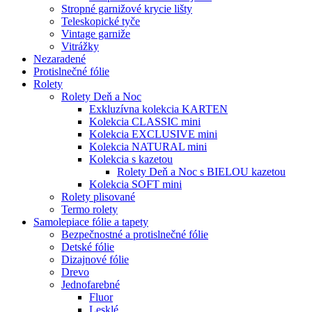
Stropné garnižové krycie lišty
Teleskopické tyče
Vintage garniže
Vitrážky
Nezaradené
Protislnečné fólie
Rolety
Rolety Deň a Noc
Exkluzívna kolekcia KARTEN
Kolekcia CLASSIC mini
Kolekcia EXCLUSIVE mini
Kolekcia NATURAL mini
Kolekcia s kazetou
Rolety Deň a Noc s BIELOU kazetou
Kolekcia SOFT mini
Rolety plisované
Termo rolety
Samolepiace fólie a tapety
Bezpečnostné a protislnečné fólie
Detské fólie
Dizajnové fólie
Drevo
Jednofarebné
Fluor
Lesklé