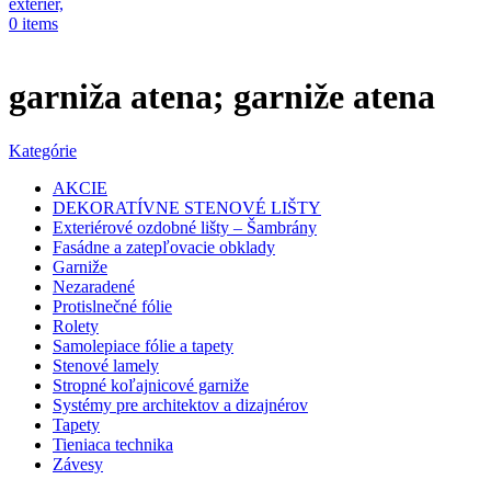
0
items
garniža atena; garniže atena
Kategórie
AKCIE
DEKORATÍVNE STENOVÉ LIŠTY
Exteriérové ozdobné lišty – Šambrány
Fasádne a zatepľovacie obklady
Garniže
Nezaradené
Protislnečné fólie
Rolety
Samolepiace fólie a tapety
Stenové lamely
Stropné koľajnicové garniže
Systémy pre architektov a dizajnérov
Tapety
Tieniaca technika
Závesy