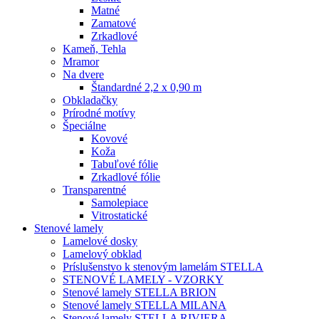
Matné
Zamatové
Zrkadlové
Kameň, Tehla
Mramor
Na dvere
Štandardné 2,2 x 0,90 m
Obkladačky
Prírodné motívy
Špeciálne
Kovové
Koža
Tabuľové fólie
Zrkadlové fólie
Transparentné
Samolepiace
Vitrostatické
Stenové lamely
Lamelové dosky
Lamelový obklad
Príslušenstvo k stenovým lamelám STELLA
STENOVÉ LAMELY - VZORKY
Stenové lamely STELLA BRION
Stenové lamely STELLA MILANA
Stenové lamely STELLA RIVIERA