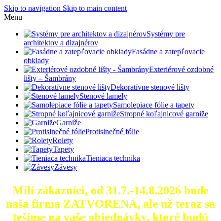
Skip to navigation
Skip to main content
Menu
Systémy pre
architektov a dizajnérov
Fasádne a zatepľovacie
obklady
Exteriérové ozdobné
lišty – Šambrány
Dekoratívne stenové lišty
Stenové lamely
Samolepiace fólie a tapety
Stropné koľajnicové garniže
Garniže
Protislnečné fólie
Rolety
Tapety
Tieniaca technika
Závesy
Milí zákazníci, od 31.7.-14.8.2026 bude
naša firma ZATVORENÁ, ale už teraz sa
tešíme na vaše objednávky, ktoré
budú