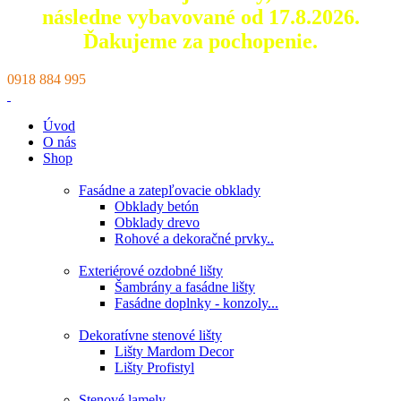
následne vybavované od 17.8.2026.
Ďakujeme za pochopenie.
0918 884 995
Úvod
O nás
Shop
Fasádne a zatepľovacie obklady
Obklady betón
Obklady drevo
Rohové a dekoračné prvky..
Exteriérové ozdobné lišty
Šambrány a fasádne lišty
Fasádne doplnky - konzoly...
Dekoratívne stenové lišty
Lišty Mardom Decor
Lišty Profistyl
Stenové lamely