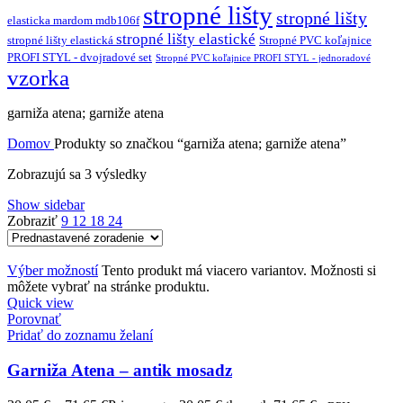
stropné lišty
stropné lišty
elasticka mardom mdb106f
stropné lišty elastické
stropné lišty elastická
Stropné PVC koľajnice
PROFI STYL - dvojradové set
Stropné PVC koľajnice PROFI STYL - jednoradové
vzorka
garniža atena; garniže atena
Domov
Produkty so značkou “garniža atena; garniže atena”
Zobrazujú sa 3 výsledky
Show sidebar
Zobraziť
9
12
18
24
Výber možností
Tento produkt má viacero variantov. Možnosti si
môžete vybrať na stránke produktu.
Quick view
Porovnať
Pridať do zoznamu želaní
Garniža Atena – antik mosadz