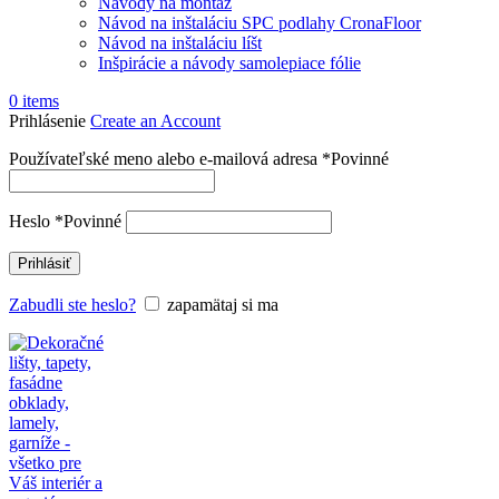
Návody na montáž
Návod na inštaláciu SPC podlahy CronaFloor
Návod na inštaláciu líšt
Inšpirácie a návody samolepiace fólie
0
items
Prihlásenie
Create an Account
Používateľské meno alebo e-mailová adresa
*
Povinné
Heslo
*
Povinné
Prihlásiť
Zabudli ste heslo?
zapamätaj si ma