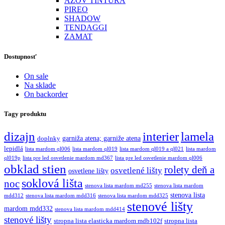
AZOV TINTURA
PIREO
SHADOW
TENDAGGI
ZAMAT
Dostupnosť
On sale
Na sklade
On backorder
Tagy produktu
dizajn
interier
lamela
garniža atena; garniže atena
doplnky
lepidlá
lista mardom ql006
lista mardom ql019
lista mardom ql019 a ql021
lista mardom
ql019p
lista pre led osvetlenie mardom md367
lista pre led osvetlenie mardom ql006
obklad stien
rolety deň a
osvetlené lišty
osvetlene lišty
soklová lišta
noc
stenova lista mardom md255
stenova lista mardom
stenova lista
mdd312
stenova lista mardom mdd316
stenova lista mardom mdd325
stenové lišty
mardom mdd332
stenova lista mardom mdd414
stenové lišty
stropna lista elasticka mardom mdb102f
stropna lista