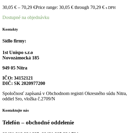
30,05
€
–
70,29
€
Price range: 30,05 € through 70,29 €
s DPH
Dostupné na objednávku
Kontakty
Sídlo firmy:
1st Unispo s.r.o
Novozámocká 185
949 05 Nitra
IČO: 34152121
DIČ: SK 2020977200
Spoločnosť zapísaná v Obchodnom registri Okresného súdu Nitra,
oddiel Sro, vložka č.2709/N
Kontaktujte nás
Telefón – obchodné oddelenie