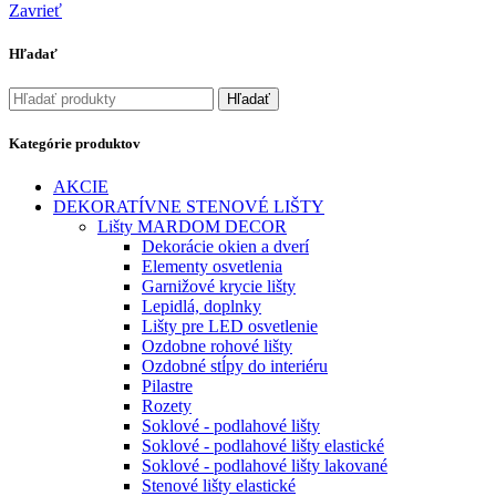
Zavrieť
Hľadať
Hľadať
Kategórie produktov
AKCIE
DEKORATÍVNE STENOVÉ LIŠTY
Lišty MARDOM DECOR
Dekorácie okien a dverí
Elementy osvetlenia
Garnižové krycie lišty
Lepidlá, doplnky
Lišty pre LED osvetlenie
Ozdobne rohové lišty
Ozdobné stĺpy do interiéru
Pilastre
Rozety
Soklové - podlahové lišty
Soklové - podlahové lišty elastické
Soklové - podlahové lišty lakované
Stenové lišty elastické