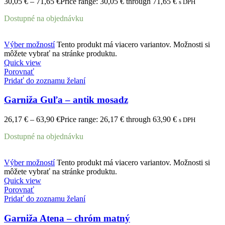
30,05
€
–
71,65
€
Price range: 30,05 € through 71,65 €
s DPH
Dostupné na objednávku
Výber možností
Tento produkt má viacero variantov. Možnosti si
môžete vybrať na stránke produktu.
Quick view
Porovnať
Pridať do zoznamu želaní
Garniža Guľa – antik mosadz
26,17
€
–
63,90
€
Price range: 26,17 € through 63,90 €
s DPH
Dostupné na objednávku
Výber možností
Tento produkt má viacero variantov. Možnosti si
môžete vybrať na stránke produktu.
Quick view
Porovnať
Pridať do zoznamu želaní
Garniža Atena – chróm matný