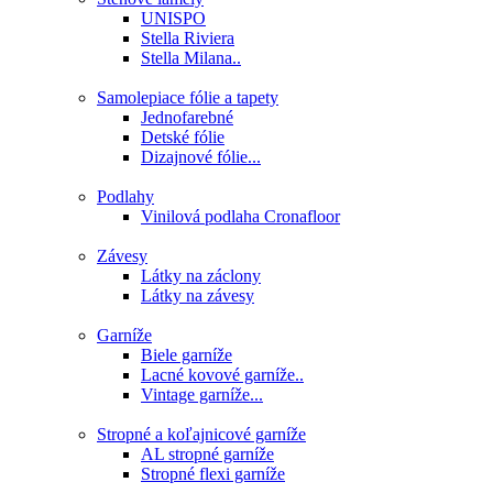
UNISPO
Stella Riviera
Stella Milana..
Samolepiace fólie a tapety
Jednofarebné
Detské fólie
Dizajnové fólie...
Podlahy
Vinilová podlaha Cronafloor
Závesy
Látky na záclony
Látky na závesy
Garníže
Biele garníže
Lacné kovové garníže..
Vintage garníže...
Stropné a koľajnicové garníže
AL stropné garníže
Stropné flexi garníže