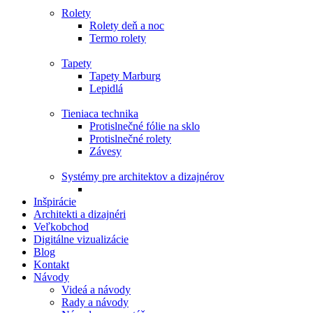
Rolety
Rolety deň a noc
Termo rolety
Tapety
Tapety Marburg
Lepidlá
Tieniaca technika
Protislnečné fólie na sklo
Protislnečné rolety
Závesy
Systémy pre architektov a dizajnérov
Inšpirácie
Architekti a dizajnéri
Veľkobchod
Digitálne vizualizácie
Blog
Kontakt
Návody
Videá a návody
Rady a návody