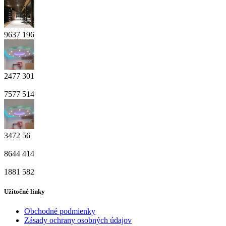
9637
196
2477
301
7577
514
3472
56
8644
414
1881
582
Užitočné linky
Obchodné podmienky
Zásady ochrany osobných údajov