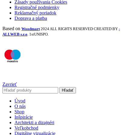
Zásady používania Cookies
Registračné podmienky
Reklamačný poriadok
Doprava a platba
Based on
Woodmart
2024 ALL RIGHTS RESERVED CREATED BY
-
ALLWEB s.r.o
. 1stUNISPO.
Zavrieť
Hľadať
Úvod
O nás
Shop
Inšpirácie
Architekti a dizajnéri
Veľkobchod
Digitálne vizualizácie