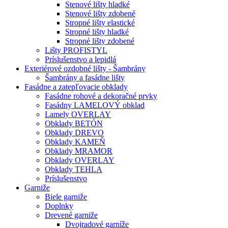
Stenové lišty hladké
Stenové lišty zdobené
Stropné lišty elastické
Stropné lišty hladké
Stropné lišty zdobené
Lišty PROFISTYL
Príslušenstvo a lepidlá
Exteriérové ozdobné lišty - Šambrány
Šambrány a fasádne lišty
Fasádne a zatepľovacie obklady
Fasádne rohové a dekoračné prvky
Fasádny LAMELOVÝ obklad
Lamely OVERLAY
Obklady BETÓN
Obklady DREVO
Obklady KAMEŇ
Obklady MRAMOR
Obklady OVERLAY
Obklady TEHLA
Príslušenstvo
Garniže
Biele garniže
Doplnky
Drevené garniže
Dvojradové garníže