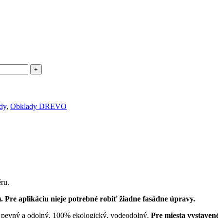
dy
,
Obklady DREVO
ru.
. Pre aplikáciu nieje potrebné robiť žiadne fasádne úpravy.
pevný a odolný, 100% ekologický, vodeodolný.
Pre miesta vystaven