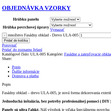
OBJEDNÁVKA VZORKY
Hrúbku panelu
Hrúbka povrchovej úpravy
Vymazať
množstvo Fasádny obklad - Drevo ULA-005
Pridať do košíka
Porovnať
Pridať do zoznamu želaní
Katalógové číslo:
ULA-005
Kategórie:
Fasádne a zatepľovacie obkla
Share:
Popis
Ďalšie informácie
Doprava a platba
Popis
Fasádny obklad – drevo ULA-005, je nová forma dekorovania exterié
Jednoduchá inštalácia, bez potreby profesionálnej pomoci ( DIY )
Panely sú ultra ľahké.
Náš výrobok je vďaka špeciálnemu povrchu 