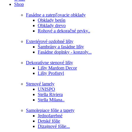
Shop
Fasádne a zatepľovacie obklady
Obklady betón
Obklady drevo
Rohové a dekoračné prvky..
Exteriérové ozdobné lišty
Šambrány a fasádne lišty
Fasádne doplnky - konzoly...
Dekoratívne stenové lišty
Lišty Mardom Decor
Lišty Profistyl
Stenové lamely
UNISPO
Stella Riviera
Stella Milana..
Samolepiace fólie a tapety
Jednofarebné
Detské fólie
Dizajnové fólie...