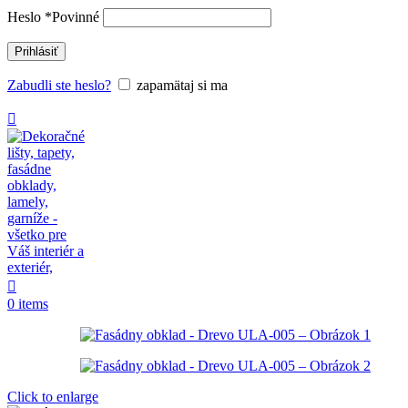
Heslo
*
Povinné
Prihlásiť
Zabudli ste heslo?
zapamätaj si ma
0
items
Click to enlarge