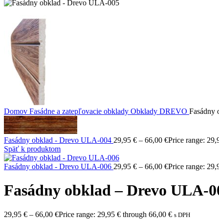
Domov
Fasádne a zatepľovacie obklady
Obklady DREVO
Fasádny 
Fasádny obklad - Drevo ULA-004
29,95
€
–
66,00
€
Price range: 29,
Späť k produktom
Fasádny obklad - Drevo ULA-006
29,95
€
–
66,00
€
Price range: 29,
Fasádny obklad – Drevo ULA-0
29,95
€
–
66,00
€
Price range: 29,95 € through 66,00 €
s DPH