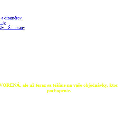
 a dizajnérov
lady
išty – Šambrány
TVORENÁ, ale už teraz sa tešíme na vaše objednávky, ktor
pochopenie.