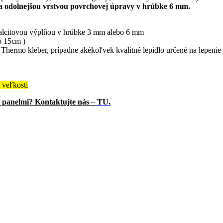
a odolnejšou vrstvou povrchovej úpravy v hrúbke 6 mm.
kalcitovou výplňou v hrúbke 3 mm alebo 6 mm
o 15cm )
mo kleber, prípadne akékoľvek kvalitné lepidlo určené na lepenie po
veľkosti
i panelmi? Kontaktujte nás –
TU.