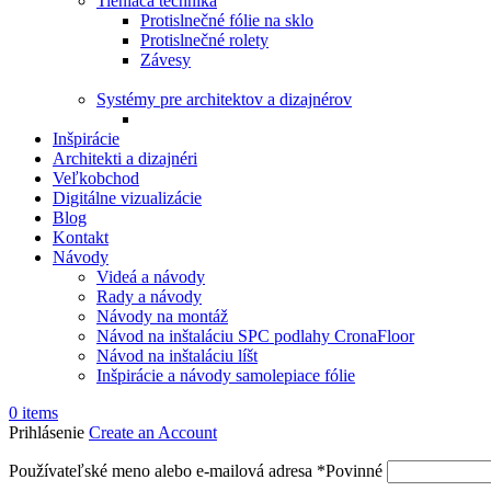
Tieniaca technika
Protislnečné fólie na sklo
Protislnečné rolety
Závesy
Systémy pre architektov a dizajnérov
Inšpirácie
Architekti a dizajnéri
Veľkobchod
Digitálne vizualizácie
Blog
Kontakt
Návody
Videá a návody
Rady a návody
Návody na montáž
Návod na inštaláciu SPC podlahy CronaFloor
Návod na inštaláciu líšt
Inšpirácie a návody samolepiace fólie
0
items
Prihlásenie
Create an Account
Používateľské meno alebo e-mailová adresa
*
Povinné