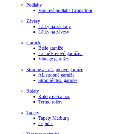
Podlahy
Vinilová podlaha Cronafloor
Závesy
Látky na záclony
Látky na závesy
Garníže
Biele garníže
Lacné kovové garníže..
Vintage garníže...
Stropné a koľajnicové garníže
AL stropné garníže
Stropné flexi garníže
Rolety
Rolety deň a noc
Termo rolety
Tapety
Tapety Marburg
Lepidlá