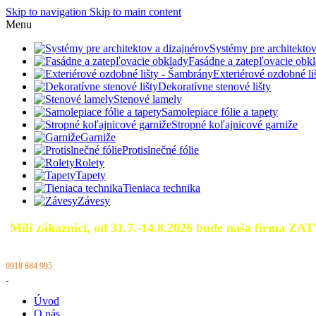
Skip to navigation
Skip to main content
Menu
Systémy pre architektov
Fasádne a zatepľovacie obk
Exteriérové ozdobné l
Dekoratívne stenové lišty
Stenové lamely
Samolepiace fólie a tapety
Stropné koľajnicové garniže
Garniže
Protislnečné fólie
Rolety
Tapety
Tieniaca technika
Závesy
Milí zákazníci, od 31.7.-14.8.2026 bude naša firma ZA
0918 884 995
Úvod
O nás