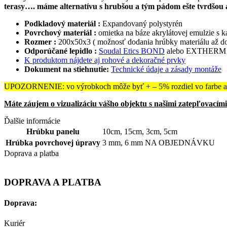
terasy…. máme alternatívu s hrubšou a tým pádom ešte tvrdšou 
Podkladový materiál :
Expandovaný polystyrén
Povrchový materiál :
omietka na báze akrylátovej emulzie s 
Rozmer :
200x50x3 ( možnosť dodania hrúbky materiálu až d
Odporúčané lepidlo :
Soudal Etics BOND
alebo EXTHERM Ther
K produktom nájdete aj rohové a dekoračné prvky
Dokument na stiehnutie:
Technické údaje a zásady montáže
UPOZORNENIE: vo výrobkoch môže byť + – 5% rozdiel vo farbe a 
Máte záujem o vizualizáciu vášho objektu s našimi zatepľovacím
Ďalšie informácie
Hrúbku panelu
10cm
,
15cm
,
3cm
,
5cm
Hrúbka povrchovej úpravy
3 mm
,
6 mm NA OBJEDNÁVKU
Doprava a platba
DOPRAVA A PLATBA
Doprava:
Kuriér