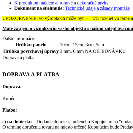
K produktom nájdete aj rohové a dekoračné prvky
Dokument na stiehnutie:
Technické údaje a zásady montáže
UPOZORNENIE: vo výrobkoch môže byť + – 5% rozdiel vo farbe a 
Máte záujem o vizualizáciu vášho objektu s našimi zatepľovacím
Ďalšie informácie
Hrúbku panelu
10cm
,
15cm
,
3cm
,
5cm
Hrúbka povrchovej úpravy
3 mm
,
6 mm NA OBJEDNÁVKU
Doprava a platba
DOPRAVA A PLATBA
Doprava:
Kuriér
Platba:
a)
na dobierku
– Dodanie do miesta určeného Kupujúcim na “dodaciu
O termíne doručenia tovaru na miesto určené Kupujúcim bude Predáva