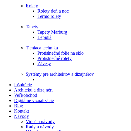
Rolety
Rolety deň a noc
Termo rolety
Tapety
Tapety Marburg
Lepidlá
Tieniaca technika
Protislnečné fólie na sklo
Protislnečné rolety
Závesy
Systémy pre architektov a dizajnérov
Inšpirácie
Architekti a dizajnéri
Veľkobchod
Digitálne vizualizácie
Blog
Kontakt
Návody
Videá a návody
Rady a návody