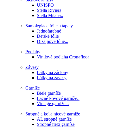
UNISPO
Stella Riviera
Stella Milana..
Samolepiace fólie a tapety
Jednofarebné
Detské fólie
Dizajnové fólie...
Podlahy
Vinilová podlaha Cronafloor
Závesy
Látky na záclony
Látky na závesy
Garníže
Biele garníže
Lacné kovové garníže..
Vintage garníže...
Stropné a koľajnicové garníže
AL stropné garníže
Stropné flexi garníže