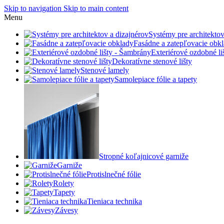
Skip to navigation
Skip to main content
Menu
Systémy pre architektov
Fasádne a zatepľovacie obk
Exteriérové ozdobné l
Dekoratívne stenové lišty
Stenové lamely
Samolepiace fólie a tapety
Stropné koľajnicové garniže
Garniže
Protislnečné fólie
Rolety
Tapety
Tieniaca technika
Závesy