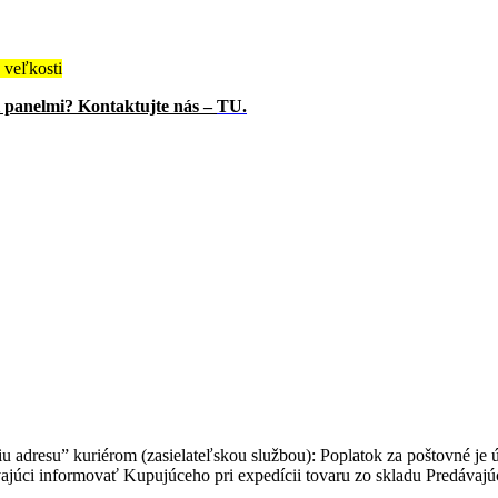
veľkosti
i panelmi? Kontaktujte nás –
TU.
 adresu” kuriérom (zasielateľskou službou): Poplatok za poštovné je
júci informovať Kupujúceho pri expedícii tovaru zo skladu Predávajú