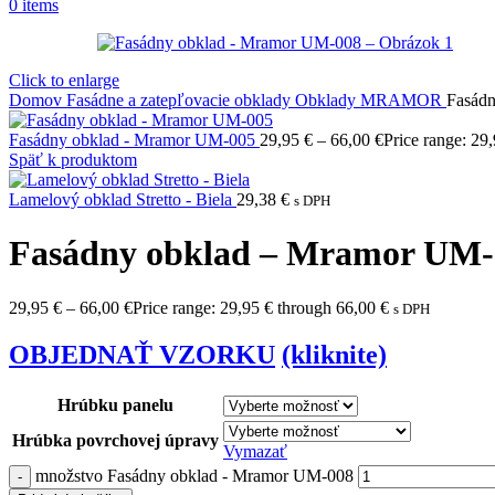
0
items
Click to enlarge
Domov
Fasádne a zatepľovacie obklady
Obklady MRAMOR
Fasád
Fasádny obklad - Mramor UM-005
29,95
€
–
66,00
€
Price range: 29
Späť k produktom
Lamelový obklad Stretto - Biela
29,38
€
s DPH
Fasádny obklad – Mramor UM-
29,95
€
–
66,00
€
Price range: 29,95 € through 66,00 €
s DPH
OBJEDNAŤ VZORKU
(kliknite)
Hrúbku panelu
Hrúbka povrchovej úpravy
Vymazať
množstvo Fasádny obklad - Mramor UM-008