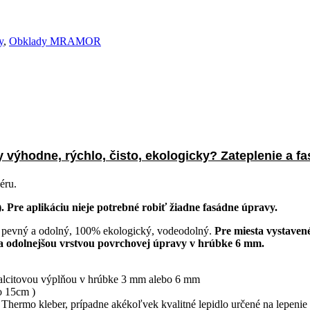
y
,
Obklady MRAMOR
 výhodne, rýchlo, čisto, ekologicky? Zateplenie a fa
éru.
. Pre aplikáciu nieje potrebné robiť žiadne fasádne úpravy.
pevný a odolný, 100% ekologický, vodeodolný.
Pre miesta vystaven
a odolnejšou vrstvou povrchovej úpravy v hrúbke 6 mm.
kalcitovou výplňou v hrúbke 3 mm alebo 6 mm
o 15cm )
mo kleber, prípadne akékoľvek kvalitné lepidlo určené na lepenie po