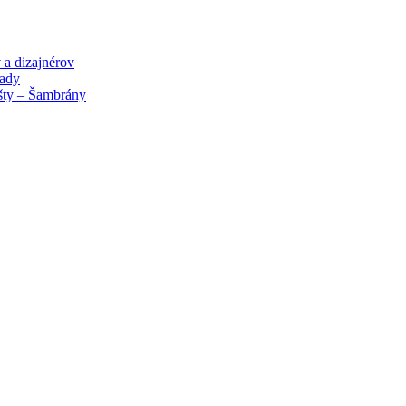
 a dizajnérov
lady
išty – Šambrány