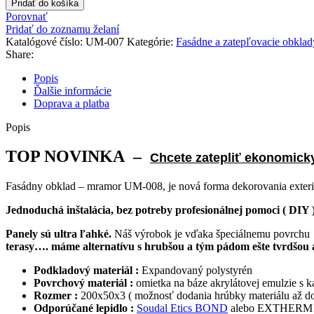
Pridať do košíka
Porovnať
Pridať do zoznamu želaní
Katalógové číslo:
UM-007
Kategórie:
Fasádne a zatepľovacie obklad
Share:
Popis
Ďalšie informácie
Doprava a platba
Popis
TOP NOVINKA –
Chcete zatepliť ekonomicky
Fasádny obklad – mramor UM-008, je nová forma dekorovania exteri
Jednoduchá inštalácia, bez potreby profesionálnej pomoci ( DIY )
Panely sú ultra ľahké.
Náš výrobok je vďaka špeciálnemu povrchu 
terasy…. máme alternatívu s hrubšou a tým pádom ešte tvrdšou 
Podkladový materiál :
Expandovaný polystyrén
Povrchový materiál :
omietka na báze akrylátovej emulzie s 
Rozmer :
200x50x3 ( možnosť dodania hrúbky materiálu až d
Odporúčané lepidlo :
Soudal Etics BOND
alebo EXTHERM Ther