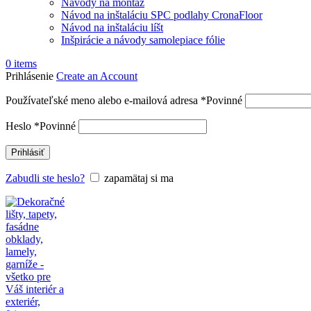
Návody na montáž
Návod na inštaláciu SPC podlahy CronaFloor
Návod na inštaláciu líšt
Inšpirácie a návody samolepiace fólie
0
items
Prihlásenie
Create an Account
Používateľské meno alebo e-mailová adresa
*
Povinné
Heslo
*
Povinné
Prihlásiť
Zabudli ste heslo?
zapamätaj si ma