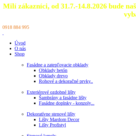
Milí zákazníci, od 31.7.-14.8.2026 bude n
vyb
0918 884 995
Úvod
O nás
Shop
Fasádne a zatepľovacie obklady
Obklady betón
Obklady drevo
Rohové a dekoračné prvky..
Exteriérové ozdobné lišty
Šambrány a fasádne lišty
Fasádne doplnky - konzoly...
Dekoratívne stenové lišty
Lišty Mardom Decor
Lišty Profistyl
Stenové lamely