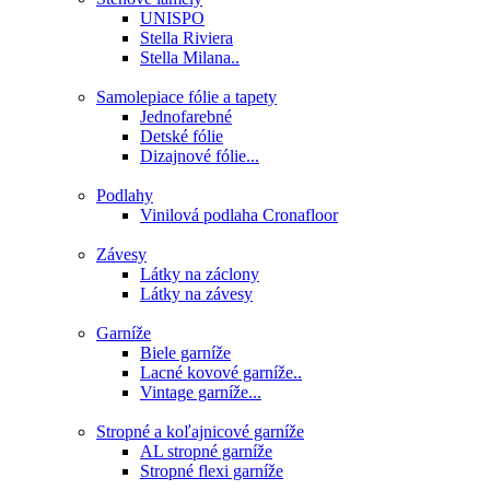
UNISPO
Stella Riviera
Stella Milana..
Samolepiace fólie a tapety
Jednofarebné
Detské fólie
Dizajnové fólie...
Podlahy
Vinilová podlaha Cronafloor
Závesy
Látky na záclony
Látky na závesy
Garníže
Biele garníže
Lacné kovové garníže..
Vintage garníže...
Stropné a koľajnicové garníže
AL stropné garníže
Stropné flexi garníže