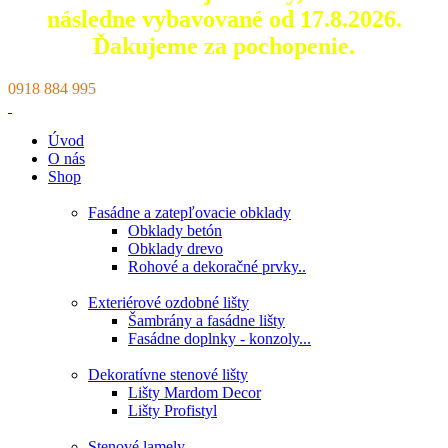
následne vybavované od 17.8.2026.
Ďakujeme za pochopenie.
0918 884 995
Úvod
O nás
Shop
Fasádne a zatepľovacie obklady
Obklady betón
Obklady drevo
Rohové a dekoračné prvky..
Exteriérové ozdobné lišty
Šambrány a fasádne lišty
Fasádne doplnky - konzoly...
Dekoratívne stenové lišty
Lišty Mardom Decor
Lišty Profistyl
Stenové lamely