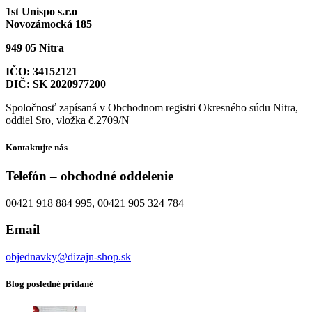
1st Unispo s.r.o
Novozámocká 185
949 05 Nitra
IČO: 34152121
DIČ: SK 2020977200
Spoločnosť zapísaná v Obchodnom registri Okresného súdu Nitra,
oddiel Sro, vložka č.2709/N
Kontaktujte nás
Telefón – obchodné oddelenie
00421 918 884 995, 00421 905 324 784
Email
objednavky@dizajn-shop.sk
Blog posledné pridané