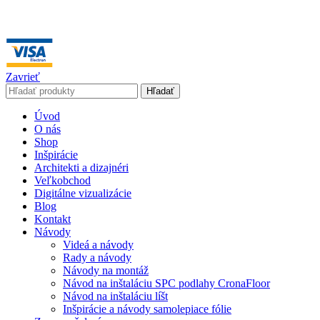
Zavrieť
Hľadať
Úvod
O nás
Shop
Inšpirácie
Architekti a dizajnéri
Veľkobchod
Digitálne vizualizácie
Blog
Kontakt
Návody
Videá a návody
Rady a návody
Návody na montáž
Návod na inštaláciu SPC podlahy CronaFloor
Návod na inštaláciu líšt
Inšpirácie a návody samolepiace fólie