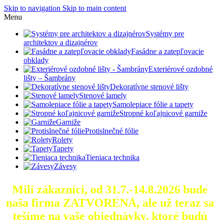
Skip to navigation
Skip to main content
Menu
Systémy pre
architektov a dizajnérov
Fasádne a zatepľovacie
obklady
Exteriérové ozdobné
lišty – Šambrány
Dekoratívne stenové lišty
Stenové lamely
Samolepiace fólie a tapety
Stropné koľajnicové garniže
Garniže
Protislnečné fólie
Rolety
Tapety
Tieniaca technika
Závesy
Milí zákazníci, od 31.7.-14.8.2026 bude
naša firma ZATVORENÁ, ale už teraz sa
tešíme na vaše objednávky, ktoré
budú