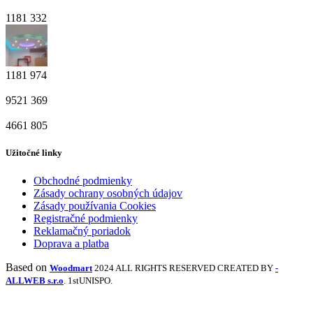
1181
332
1181
974
9521
369
4661
805
Užitočné linky
Obchodné podmienky
Zásady ochrany osobných údajov
Zásady používania Cookies
Registračné podmienky
Reklamačný poriadok
Doprava a platba
Based on
Woodmart
2024 ALL RIGHTS RESERVED CREATED BY
-
ALLWEB s.r.o
. 1stUNISPO.