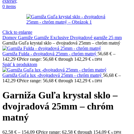
0
items
Click to enlarge
Domov
Garniže
Garniže Exclusive
Dvojradové garniže 25 mm
Garniža Guľa krystal sklo – dvojradová 25mm – chróm matný
Garniža Fulda - dvojradová 25mm - chróm matný
56,68
€
–
142,29
€
Price range: 56,68 € through 142,29 €
s DPH
Späť k produktom
Garniža Guľa lux -dvojradová 25mm - chróm matný
56,68
€
–
142,29
€
Price range: 56,68 € through 142,29 €
s DPH
Garniža Guľa krystal sklo –
dvojradová 25mm – chróm
matný
62,58
€
–
154,09
€
Price range: 62,58 € through 154,09 €
s DPH