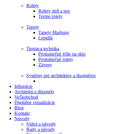
Rolety
Rolety deň a noc
Termo rolety
Tapety
Tapety Marburg
Lepidlá
Tieniaca technika
Protislnečné fólie na sklo
Protislnečné rolety
Závesy
Systémy pre architektov a dizajnérov
Inšpirácie
Architekti a dizajnéri
Veľkobchod
Digitálne vizualizácie
Blog
Kontakt
Návody
Videá a návody
Rady a návody