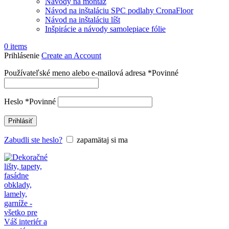
Návody na montáž
Návod na inštaláciu SPC podlahy CronaFloor
Návod na inštaláciu líšt
Inšpirácie a návody samolepiace fólie
0
items
Prihlásenie
Create an Account
Používateľské meno alebo e-mailová adresa
*
Povinné
Heslo
*
Povinné
Prihlásiť
Zabudli ste heslo?
zapamätaj si ma