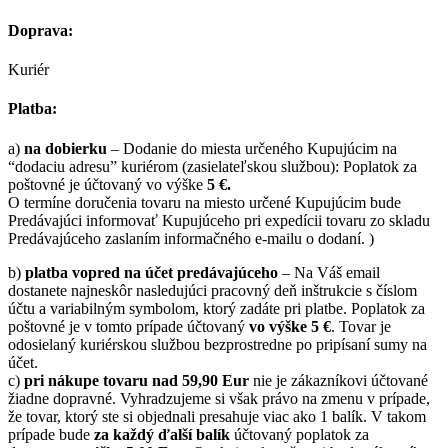
Doprava:
Kuriér
Platba:
a)
na dobierku
– Dodanie do miesta určeného Kupujúcim na
“dodaciu adresu” kuriérom (zasielateľskou službou): Poplatok za
poštovné je účtovaný vo výške
5 €.
O termíne doručenia tovaru na miesto určené Kupujúcim bude
Predávajúci informovať Kupujúceho pri expedícii tovaru zo skladu
Predávajúceho zaslaním informačného e-mailu o dodaní. )
b)
platba vopred na účet predávajúceho
– Na Váš email
dostanete najneskôr nasledujúci pracovný deň inštrukcie s číslom
účtu a variabilným symbolom, ktorý zadáte pri platbe. Poplatok za
poštovné je v tomto prípade účtovaný
vo výške 5 €
. Tovar je
odosielaný kuriérskou službou bezprostredne po pripísaní sumy na
účet.
c)
pri nákupe tovaru nad 59,90 Eur
nie je zákazníkovi účtované
žiadne dopravné. Vyhradzujeme si však právo na zmenu v prípade,
že tovar, ktorý ste si objednali presahuje viac ako 1 balík. V takom
prípade bude
za každý ďalší balík
účtovaný poplatok za