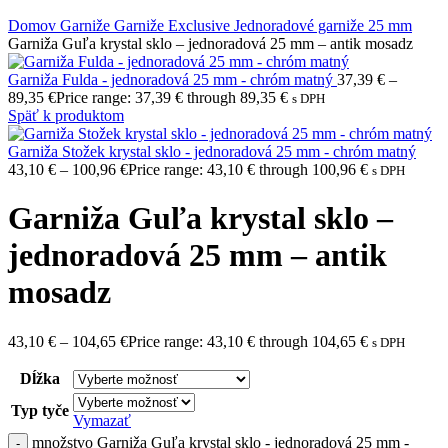
Domov
Garniže
Garniže Exclusive
Jednoradové garniže 25 mm
Garniža Guľa krystal sklo – jednoradová 25 mm – antik mosadz
Garniža Fulda - jednoradová 25 mm - chróm matný
37,39
€
–
89,35
€
Price range: 37,39 € through 89,35 €
s DPH
Späť k produktom
Garniža Stožek krystal sklo - jednoradová 25 mm - chróm matný
43,10
€
–
100,96
€
Price range: 43,10 € through 100,96 €
s DPH
Garniža Guľa krystal sklo –
jednoradová 25 mm – antik
mosadz
43,10
€
–
104,65
€
Price range: 43,10 € through 104,65 €
s DPH
Dĺžka
Typ tyče
Vymazať
množstvo Garniža Guľa krystal sklo - jednoradová 25 mm -