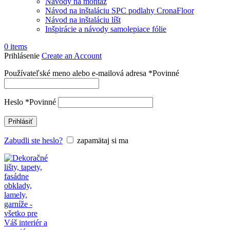
Návody na montáž
Návod na inštaláciu SPC podlahy CronaFloor
Návod na inštaláciu líšt
Inšpirácie a návody samolepiace fólie
0
items
Prihlásenie
Create an Account
Používateľské meno alebo e-mailová adresa
*
Povinné
Heslo
*
Povinné
Prihlásiť
Zabudli ste heslo?
zapamätaj si ma