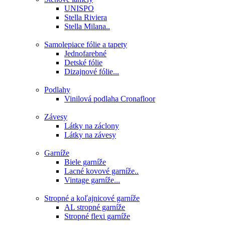
UNISPO
Stella Riviera
Stella Milana..
Samolepiace fólie a tapety
Jednofarebné
Detské fólie
Dizajnové fólie...
Podlahy
Vinilová podlaha Cronafloor
Závesy
Látky na záclony
Látky na závesy
Garníže
Biele garníže
Lacné kovové garníže..
Vintage garníže...
Stropné a koľajnicové garníže
AL stropné garníže
Stropné flexi garníže