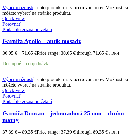
Výber možností
Tento produkt má viacero variantov. Možnosti si
môžete vybrať na stránke produktu.
Quick view
Porovnať
Pridať do zoznamu želaní
Garniža Apollo – antik mosadz
30,05
€
–
71,65
€
Price range: 30,05 € through 71,65 €
s DPH
Dostupné na objednávku
Výber možností
Tento produkt má viacero variantov. Možnosti si
môžete vybrať na stránke produktu.
Quick view
Porovnať
Pridať do zoznamu želaní
Garniža Duncan – jednoradová 25 mm – chróm
matný
37,39
€
–
89,35
€
Price range: 37,39 € through 89,35 €
s DPH