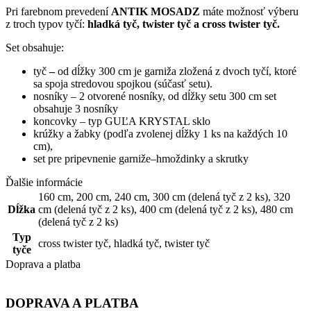
Pri farebnom prevedení
ANTIK MOSADZ
máte možnosť výberu
z troch typov tyčí:
hladká tyč, twister tyč a cross twister tyč.
Set
obsahuje
:
tyč
–
od dĺžky 300 cm je garniža zložená z dvoch tyčí, ktoré
sa spoja stredovou spojkou (súčasť setu).
nosníky –
2 otvorené nosníky, od dĺžky setu 300 cm set
obsahuje 3 nosníky
koncovky – typ GUĽA KRYSTAL sklo
krúžky
a
žabky
(
podľa
zvolenej
dĺžky
1
ks
na
každých
10
cm
)
,
set
pre
pripevnenie
garniže
–
hmoždinky
a
skrutky
Ďalšie informácie
160 cm
,
200 cm
,
240 cm
,
300 cm (delená tyč z 2 ks)
,
320
Dĺžka
cm (delená tyč z 2 ks)
,
400 cm (delená tyč z 2 ks)
,
480 cm
(delená tyč z 2 ks)
Typ
cross twister tyč
,
hladká tyč
,
twister tyč
tyče
Doprava a platba
DOPRAVA A PLATBA