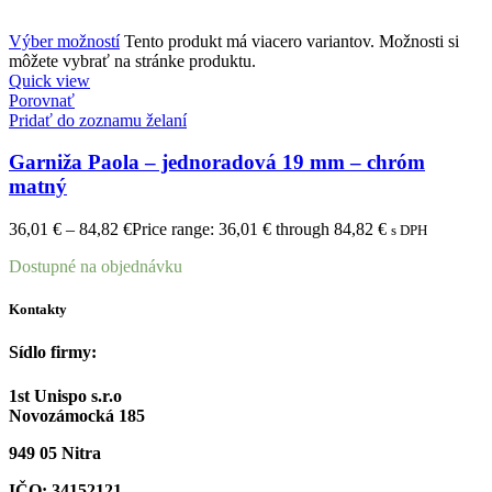
Výber možností
Tento produkt má viacero variantov. Možnosti si
môžete vybrať na stránke produktu.
Quick view
Porovnať
Pridať do zoznamu želaní
Garniža Paola – jednoradová 19 mm – chróm
matný
36,01
€
–
84,82
€
Price range: 36,01 € through 84,82 €
s DPH
Dostupné na objednávku
Kontakty
Sídlo firmy:
1st Unispo s.r.o
Novozámocká 185
949 05 Nitra
IČO: 34152121