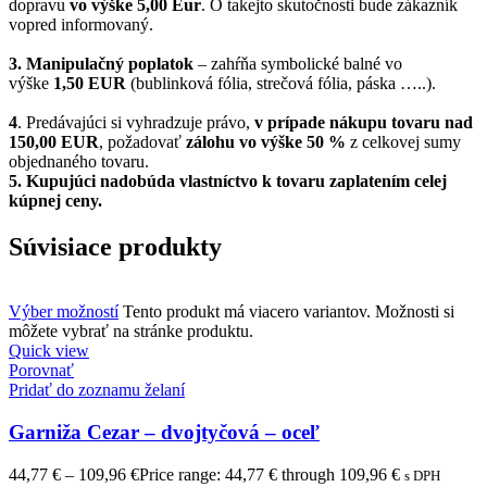
dopravu
vo výške 5,00 Eur
. O takejto skutočnosti bude zákazník
vopred informovaný.
3. Manipulačný poplatok
– zahŕňa symbolické balné vo
výške
1,50 EUR
(bublinková fólia, strečová fólia, páska …..).
4
. Predávajúci si vyhradzuje právo,
v prípade nákupu tovaru nad
150,00 EUR
, požadovať
zálohu vo výške 50 %
z celkovej sumy
objednaného tovaru.
5.
Kupujúci nadobúda vlastníctvo k tovaru zaplatením celej
kúpnej ceny.
Súvisiace produkty
Výber možností
Tento produkt má viacero variantov. Možnosti si
môžete vybrať na stránke produktu.
Quick view
Porovnať
Pridať do zoznamu želaní
Garniža Cezar – dvojtyčová – oceľ
44,77
€
–
109,96
€
Price range: 44,77 € through 109,96 €
s DPH