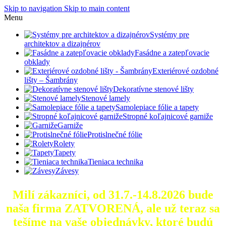
Skip to navigation
Skip to main content
Menu
Systémy pre
architektov a dizajnérov
Fasádne a zatepľovacie
obklady
Exteriérové ozdobné
lišty – Šambrány
Dekoratívne stenové lišty
Stenové lamely
Samolepiace fólie a tapety
Stropné koľajnicové garniže
Garniže
Protislnečné fólie
Rolety
Tapety
Tieniaca technika
Závesy
Milí zákazníci, od 31.7.-14.8.2026 bude
naša firma ZATVORENÁ, ale už teraz sa
tešíme na vaše objednávky, ktoré
budú