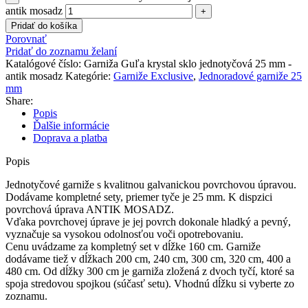
antik mosadz
Pridať do košíka
Porovnať
Pridať do zoznamu želaní
Katalógové číslo:
Garniža Guľa krystal sklo jednotyčová 25 mm -
antik mosadz
Kategórie:
Garniže Exclusive
,
Jednoradové garniže 25
mm
Share:
Popis
Ďalšie informácie
Doprava a platba
Popis
Jednotyčové
garniže
s
kvalitnou
galvanickou
povrchovou
úpravou
.
Dodávame
kompletné
sety
, priemer
tyče je
25
mm
.
K
dispzici
povrchová
úprava
ANTIK MOSADZ
.
Vďaka povrchovej
úprave je
jej
povrch
dokonale
hladký a pevný,
vyznačuje
sa vysokou
odolnosťou
voči
opotrebovaniu
.
Cenu
uvádzame
za
kompletný set
v dĺžke
160
cm
.
Garniže
dodávame tiež
v
dĺžkach
200
cm
,
240
cm
,
300
cm,
320 cm, 400 a
480 cm
.
Od dĺžky 300 cm je garniža zložená z dvoch tyčí, ktoré sa
spoja stredovou spojkou (súčasť setu).
Vhodnú dĺžku
si vyberte
zo
zoznamu
.