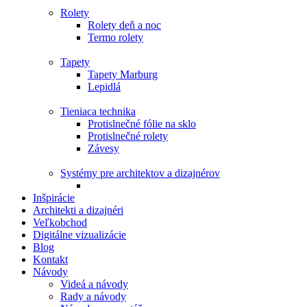
Rolety
Rolety deň a noc
Termo rolety
Tapety
Tapety Marburg
Lepidlá
Tieniaca technika
Protislnečné fólie na sklo
Protislnečné rolety
Závesy
Systémy pre architektov a dizajnérov
Inšpirácie
Architekti a dizajnéri
Veľkobchod
Digitálne vizualizácie
Blog
Kontakt
Návody
Videá a návody
Rady a návody