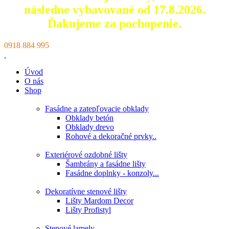
následne vybavované od 17.8.2026.
Ďakujeme za pochopenie.
0918 884 995
Úvod
O nás
Shop
Fasádne a zatepľovacie obklady
Obklady betón
Obklady drevo
Rohové a dekoračné prvky..
Exteriérové ozdobné lišty
Šambrány a fasádne lišty
Fasádne doplnky - konzoly...
Dekoratívne stenové lišty
Lišty Mardom Decor
Lišty Profistyl
Stenové lamely