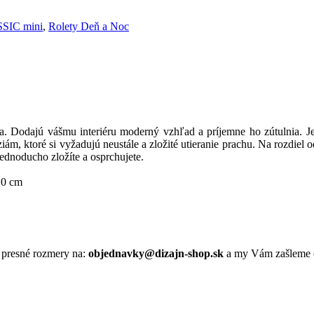
SSIC mini
,
Rolety Deň a Noc
odajú vášmu interiéru moderný vzhľad a príjemne ho zútulnia.
J
ziám, ktoré si vyžadujú neustále a zložité utieranie prachu. Na rozdiel
jednoducho zložíte a osprchujete.
110 cm
presné rozmery
na:
objednavky@dizajn-shop.sk
a my
Vám
zašleme