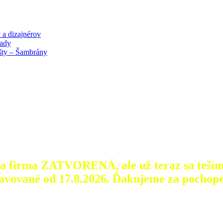
 a dizajnérov
lady
išty – Šambrány
aša firma ZATVORENÁ, ale už teraz sa teším
avované od 17.8.2026.
Ďakujeme za pochope