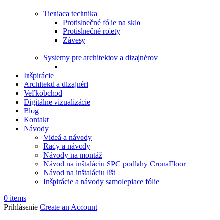
Tieniaca technika
Protislnečné fólie na sklo
Protislnečné rolety
Závesy
Systémy pre architektov a dizajnérov
Inšpirácie
Architekti a dizajnéri
Veľkobchod
Digitálne vizualizácie
Blog
Kontakt
Návody
Videá a návody
Rady a návody
Návody na montáž
Návod na inštaláciu SPC podlahy CronaFloor
Návod na inštaláciu líšt
Inšpirácie a návody samolepiace fólie
0
items
Prihlásenie
Create an Account