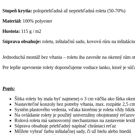
Stupeň krytia:
polopriehľadná až nepriehľadná roleta (50-70%)
Materiál:
100% polyester
Hustota:
115 g / m2
Súprava obsahuje:
roletu, inštalačnú sadu, kovovú rúru na inštaláci
Jednoduchá montáž bez vŕtania – roletu iba zavesíte na okenný rám 
Pre lepšie upevnenie rolety doporučujeme vodiace lanko, ktoré je súč
Popis:
Šírka rolety by mala byť najmenej o 3 cm väčšia ako šírka ok
Nastaviteľné konzoly bez potreby vŕtania, max.
rozpätie 2,5 c
Systém plastového vedenia, vďaka ktorému je roleta vždy blízk
Na ovládanie rolety je použitý univerzálny obojstranný reťazo
Rolová roleta má samosvorný mechanizmus na zastavenie texti
Súprava obsahuje priehľadný napínač chrániaci reťaz
Môžete vybrať farbu inštalačnej sady, či už bielu alebo hnedú