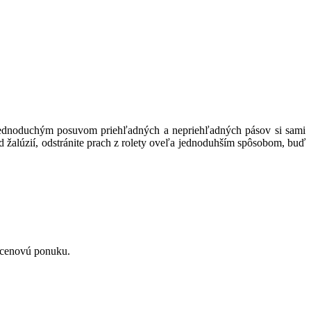
ednoduchým
posuvom
priehľadných
a
nepriehľadných
pásov
si
sami
 od žalúzií, odstránite prach z rolety oveľa jednoduhším spôsobom, buď
cenovú
ponuku
.