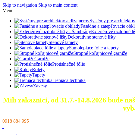
Skip to navigation
Skip to main content
Menu
Systémy pre architektov
Fasádne a zatepľovacie obk
Exteriérové ozdobné l
Dekoratívne stenové lišty
Stenové lamely
Samolepiace fólie a tapety
Stropné koľajnicové garniže
Garniže
Protislnečné fólie
Rolety
Tapety
Tieniaca technika
Závesy
Milí zákazníci, od 31.7.-14.8.2026 bude n
vyb
0918 884 995