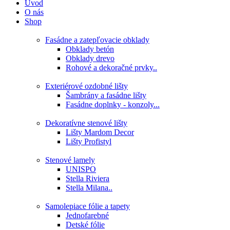
Úvod
O nás
Shop
Fasádne a zatepľovacie obklady
Obklady betón
Obklady drevo
Rohové a dekoračné prvky..
Exteriérové ozdobné lišty
Šambrány a fasádne lišty
Fasádne doplnky - konzoly...
Dekoratívne stenové lišty
Lišty Mardom Decor
Lišty Profistyl
Stenové lamely
UNISPO
Stella Riviera
Stella Milana..
Samolepiace fólie a tapety
Jednofarebné
Detské fólie