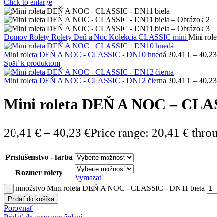
Click to enlarge
Domov
Rolety
Rolety Deň a Noc
Kolekcia CLASSIC mini
Mini ro
Mini roleta DEŇ A NOC - CLASSIC - DN10 hnedá
20,41
€
–
40,2
Späť k produktom
Mini roleta DEŇ A NOC - CLASSIC - DN12 čierna
20,41
€
–
40,2
Mini roleta DEŇ A NOC – CLAS
20,41
€
–
40,23
€
Price range: 20,41 € thro
Príslušenstvo - farba
Rozmer rolety
Vymazať
množstvo Mini roleta DEŇ A NOC - CLASSIC - DN11 biela
Pridať do košíka
Porovnať
Pridať do zoznamu želaní