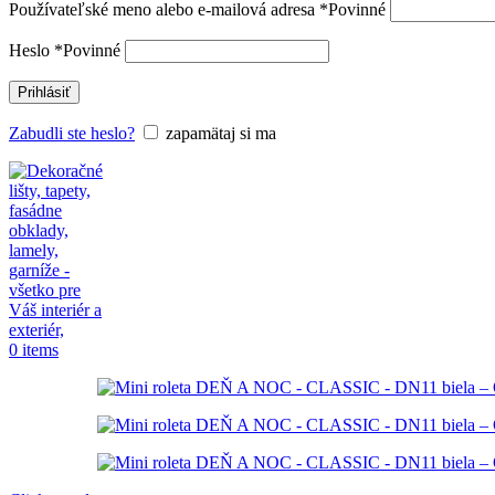
Používateľské meno alebo e-mailová adresa
*
Povinné
Heslo
*
Povinné
Prihlásiť
Zabudli ste heslo?
zapamätaj si ma
0
items