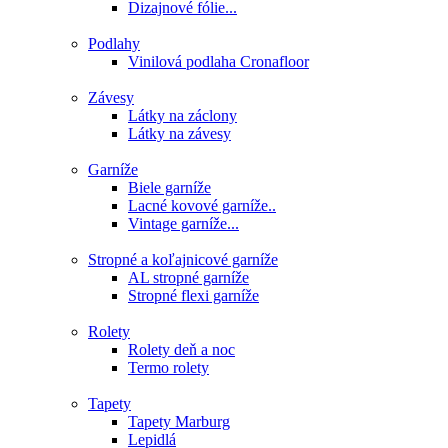
Dizajnové fólie...
Podlahy
Vinilová podlaha Cronafloor
Závesy
Látky na záclony
Látky na závesy
Garníže
Biele garníže
Lacné kovové garníže..
Vintage garníže...
Stropné a koľajnicové garníže
AL stropné garníže
Stropné flexi garníže
Rolety
Rolety deň a noc
Termo rolety
Tapety
Tapety Marburg
Lepidlá