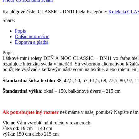
Katalógové číslo:
CLASSIC - DN11 biela
Kategórie:
Kolekcia CLA
Share:
Popis
Ďalšie informácie
Doprava a platba
Popis
L
átkové mini
rolety
DEŇ A NOC CLASSIC – DN11 vo farbe biela. D
regulujete
intenzitu
svetla v
interiéri
. Sú výbornou alternatívou k žalú
použijete vysávač s kefkovým nástavcom na textílie, alebo roletu len 
Štandardná šírka textilu:
38, 42,5, 50, 57, 61,5, 68, 72,5, 80, 97, 
Štandardná výška:
okná – 150, balkónové dvere – 215 cm
Ak potrebujete iný rozmer
než
máme v
našej
ponuke
?
Napíšte
nám
Vieme Vám vyrobiť mini roletu v rozmeroch:
šírka od: 19 cm – 140 cm
výška: 150 cm alebo 215 cm