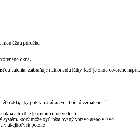
u, montážnu príručku
otvoreného okna.
asťou balenia. Zabraňuje nakloneniu látky, keď je okno otvorené naprík
enného skla, aby pokryla akúkoľvek bočnú vzdialenosť
m
o okna a textílie je rovnomerne vedená
vý systém, ktorý môže byť inštalovaný vpravo alebo vľavo
lu v akejkoľvek polohe