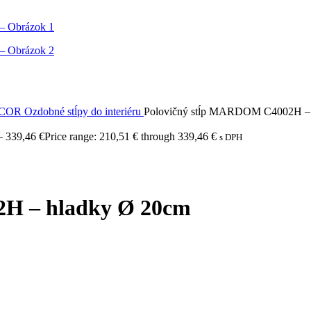
ECOR
Ozdobné stĺpy do interiéru
Polovičný stĺp MARDOM C4002H – 
–
339,46
€
Price range: 210,51 € through 339,46 €
s DPH
H – hladky Ø 20cm