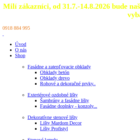
Milí zákazníci, od 31.7.-14.8.2026 bude n
vyb
0918 884 995
Úvod
O nás
Shop
Fasádne a zatepľovacie obklady
Obklady betón
Obklady drevo
Rohové a dekoračné prvky..
Exteriérové ozdobné lišty
Šambrány a fasádne lišty
Fasádne doplnky - konzoly...
Dekoratívne stenové lišty
Lišty Mardom Decor
Lišty Profistyl
Stenové lamely