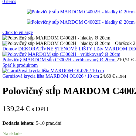
0
items
Click to enlarge
Domov
DEKORATÍVNE STENOVÉ LIŠTY
Lišty MARDOM D
Polovičný MARDOM stĺp C3002H - vrúbkovaný Ø 20cm
210,51
€
Späť k produktom
Garnižová krycia lišta MARDOM QL026 / 10 cm
24,60
€
s DPH
Polovičný stĺp MARDOM C4002
139,24
€
s DPH
Dodacia lehota:
5-10 prac.dní
Na sklade