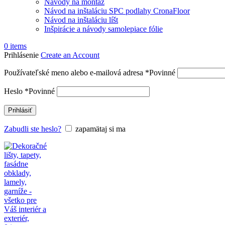
Návody na montáž
Návod na inštaláciu SPC podlahy CronaFloor
Návod na inštaláciu líšt
Inšpirácie a návody samolepiace fólie
0
items
Prihlásenie
Create an Account
Používateľské meno alebo e-mailová adresa
*
Povinné
Heslo
*
Povinné
Prihlásiť
Zabudli ste heslo?
zapamätaj si ma