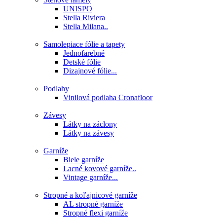
UNISPO
Stella Riviera
Stella Milana..
Samolepiace fólie a tapety
Jednofarebné
Detské fólie
Dizajnové fólie...
Podlahy
Vinilová podlaha Cronafloor
Závesy
Látky na záclony
Látky na závesy
Garníže
Biele garníže
Lacné kovové garníže..
Vintage garníže...
Stropné a koľajnicové garníže
AL stropné garníže
Stropné flexi garníže