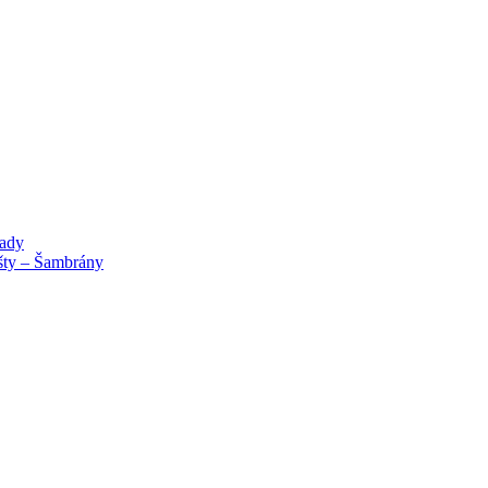
lady
išty – Šambrány