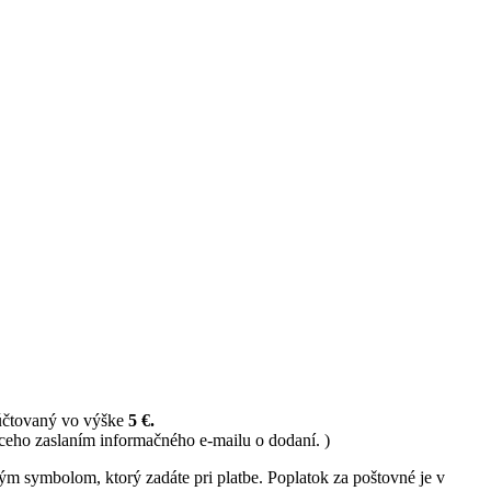
 účtovaný vo výške
5 €.
ceho zaslaním informačného e-mailu o dodaní. )
ným symbolom, ktorý zadáte pri platbe. Poplatok za poštovné je v