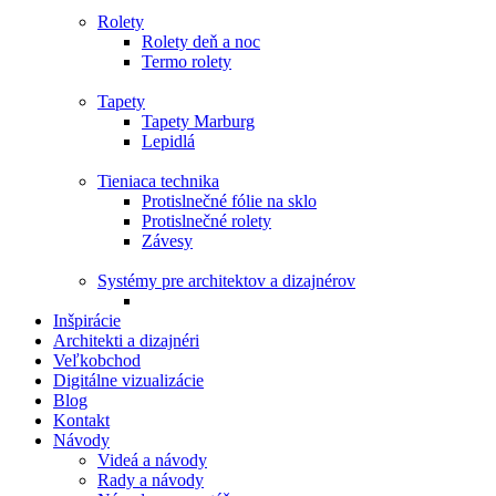
Rolety
Rolety deň a noc
Termo rolety
Tapety
Tapety Marburg
Lepidlá
Tieniaca technika
Protislnečné fólie na sklo
Protislnečné rolety
Závesy
Systémy pre architektov a dizajnérov
Inšpirácie
Architekti a dizajnéri
Veľkobchod
Digitálne vizualizácie
Blog
Kontakt
Návody
Videá a návody
Rady a návody