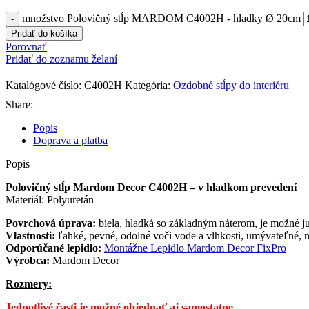
množstvo Polovičný stĺp MARDOM C4002H - hladky Ø 20cm
Pridať do košíka
Porovnať
Pridať do zoznamu želaní
Katalógové číslo:
C4002H
Kategória:
Ozdobné stĺpy do interiéru
Share:
Popis
Doprava a platba
Popis
Polovičný stĺp Mardom Decor
C4002H – v hladkom prevedení
Materiál: Polyuretán
Povrchová úprava:
biela, hladká so základným náterom, je možné 
Vlastnosti:
ľahké, pevné, odolné voči vode a vlhkosti, umývateľné, 
Odporúčané lepidlo:
Montážne Lepidlo Mardom Decor FixPro
Výrobca:
Mardom Decor
Rozmery:
Jednotlivé časti je možné objednať aj samostatne.