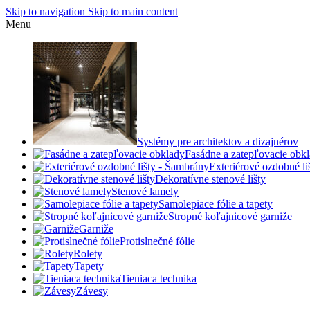
Skip to navigation
Skip to main content
Menu
Systémy pre architektov a dizajnérov
Fasádne a zatepľovacie obk
Exteriérové ozdobné l
Dekoratívne stenové lišty
Stenové lamely
Samolepiace fólie a tapety
Stropné koľajnicové garniže
Garniže
Protislnečné fólie
Rolety
Tapety
Tieniaca technika
Závesy