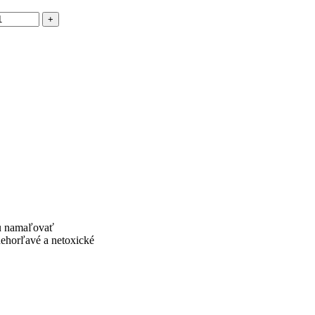
ju namaľovať
nehorľavé a netoxické