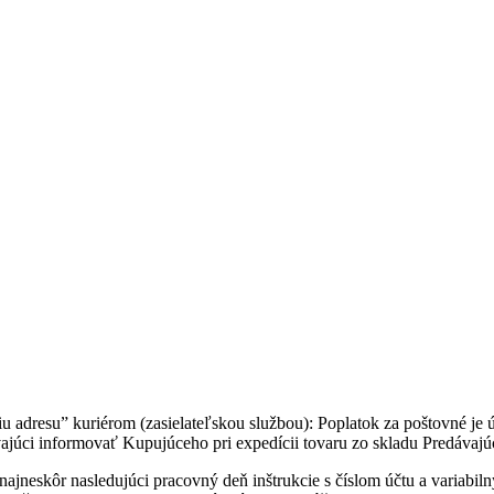
 adresu” kuriérom (zasielateľskou službou): Poplatok za poštovné je
júci informovať Kupujúceho pri expedícii tovaru zo skladu Predávajú
ajneskôr nasledujúci pracovný deň inštrukcie s číslom účtu a variabil