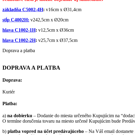
základňa C5002-4H
:
v16cm x
Ø
31,4cm
stĺp C4002H:
v242,5cm x
Ø
20cm
hlava C1002-1H
:
v12,5cm x
Ø
36cm
hlava C1002-2H
:
v25,7cm x
Ø
37,5cm
Doprava a platba
DOPRAVA A PLATBA
Doprava:
Kuriér
Platba:
a)
na dobierku
– Dodanie do miesta určeného Kupujúcim na “dodaciu
O termíne doručenia tovaru na miesto určené Kupujúcim bude Predáva
b)
platba vopred na účet predávajúceho
– Na Váš email dostanete n