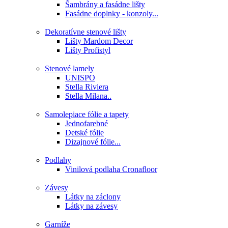
Šambrány a fasádne lišty
Fasádne doplnky - konzoly...
Dekoratívne stenové lišty
Lišty Mardom Decor
Lišty Profistyl
Stenové lamely
UNISPO
Stella Riviera
Stella Milana..
Samolepiace fólie a tapety
Jednofarebné
Detské fólie
Dizajnové fólie...
Podlahy
Vinilová podlaha Cronafloor
Závesy
Látky na záclony
Látky na závesy
Garníže