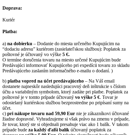
Doprava:
Kuriér
Platba:
a)
na dobierku
– Dodanie do miesta určeného Kupujúcim na
“dodaciu adresu” kuriérom (zasielateľskou službou): Poplatok za
poštovné je účtovaný vo výške
5 €.
O termíne doručenia tovaru na miesto určené Kupujúcim bude
Predávajúci informovať Kupujúceho pri expedícii tovaru zo skladu
Predávajúceho zaslaním informačného e-mailu o dodaní. )
b)
platba vopred na účet predávajúceho
– Na Váš email
dostanete najneskôr nasledujúci pracovný deň inštrukcie s číslom
účtu a variabilným symbolom, ktorý zadáte pri platbe. Poplatok za
poštovné je v tomto prípade účtovaný
vo výške 5 €
. Tovar je
odosielaný kuriérskou službou bezprostredne po pripísaní sumy na
účet.
c)
pri nákupe tovaru nad 59,90 Eur
nie je zákazníkovi účtované
žiadne dopravné. Vyhradzujeme si však právo na zmenu v prípade,
že tovar, ktorý ste si objednali presahuje viac ako 1 balík. V takom
prípade bude
za každý ďalší balík
účtovaný poplatok za