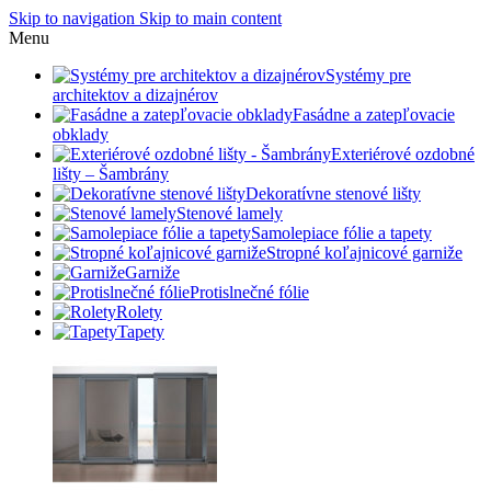
Skip to navigation
Skip to main content
Menu
Systémy pre
architektov a dizajnérov
Fasádne a zatepľovacie
obklady
Exteriérové ozdobné
lišty – Šambrány
Dekoratívne stenové lišty
Stenové lamely
Samolepiace fólie a tapety
Stropné koľajnicové garniže
Garniže
Protislnečné fólie
Rolety
Tapety