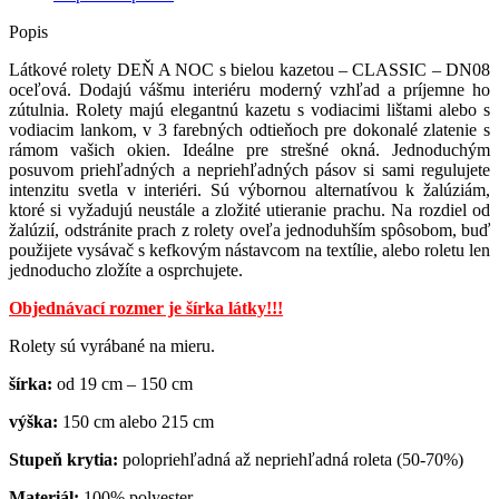
Popis
Látkové rolety DEŇ A NOC s bielou kazetou – CLASSIC – DN08
oceľová. Dodajú vášmu interiéru moderný vzhľad a príjemne ho
zútulnia. Rolety majú elegantnú kazetu s vodiacimi lištami alebo s
vodiacim lankom, v 3 farebných odtieňoch pre dokonalé zlatenie s
rámom vašich okien. Ideálne pre strešné okná. Jednoduchým
posuvom priehľadných a nepriehľadných pásov si sami regulujete
intenzitu svetla v interiéri. Sú výbornou alternatívou k žalúziám,
ktoré si vyžadujú neustále a zložité utieranie prachu. Na rozdiel od
žalúzií, odstránite prach z rolety oveľa jednoduhším spôsobom, buď
použijete vysávač s kefkovým nástavcom na textílie, alebo roletu len
jednoducho zložíte a osprchujete.
Objednávací rozmer je šírka látky!!!
Rolety sú vyrábané na mieru.
šírka:
od 19 cm – 150 cm
výška:
150 cm alebo 215 cm
Stupeň krytia:
polopriehľadná až nepriehľadná roleta (50-70%)
Materiál:
100% polyester