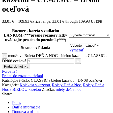
oceľová
33,01
€
–
109,93
€
Price range: 33,01 € through 109,93 €
s DPH
Rozmer - kazeta s vodiacim
LANKOM (***presné rozmery látky
uvádzajte prosím do poznámky***)
Strana ovládania
Vymazať
množstvo Roleta DEŇ A NOC s bielou kazetou - CLASSIC -
DN08 oceľová
Pridať do košíka
Porovnať
Pridať do zoznamu želaní
Katalógové číslo:
CLASSIC s bielou kazetou - DN08 oceľová
Kategórie:
Kolekcia s kazetou
,
Rolety Deň a Noc
,
Rolety Deň a
Noc s BIELOU kazetou
Značka:
rolety deň a noc
Share:
Popis
Ďalšie informácie
Doprava a platba