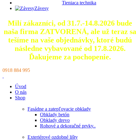
Tieniaca technika
Závesy
Milí zákazníci, od 31.7.-14.8.2026 bude
naša firma ZATVORENÁ, ale už teraz sa
tešíme na vaše objednávky, ktoré
budú
následne vybavované od 17.8.2026.
Ďakujeme za pochopenie.
0918 884 995
Úvod
O nás
Shop
Fasádne a zatepľovacie obklady
Obklady betón
Obklady drevo
Rohové a dekoračné prvky..
Exteriérové ozdobné lišty