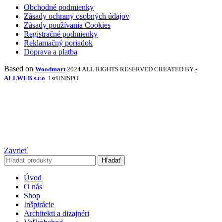
Obchodné podmienky
Zásady ochrany osobných údajov
Zásady používania Cookies
Registračné podmienky
Reklamačný poriadok
Doprava a platba
Based on
Woodmart
2024 ALL RIGHTS RESERVED CREATED BY
-
ALLWEB s.r.o
. 1stUNISPO.
Zavrieť
Hľadať
Úvod
O nás
Shop
Inšpirácie
Architekti a dizajnéri