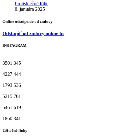
Protislnečné fólie
8. januára 2025
Online odstúpenie od zmluvy
Odstúpiť od zmluvy online tu
INSTAGRAM
3501
345
4227
444
1793
536
5215
701
5461
619
1860
341
Užitočné linky