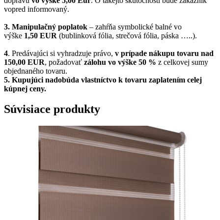
dopravu
vo výške 5,00 Eur
. O takejto skutočnosti bude zákazník
vopred informovaný.
3. Manipulačný poplatok
– zahŕňa symbolické balné vo
výške
1,50 EUR
(bublinková fólia, strečová fólia, páska …..).
4
. Predávajúci si vyhradzuje právo,
v prípade nákupu tovaru nad
150,00 EUR
, požadovať
zálohu vo výške 50 %
z celkovej sumy
objednaného tovaru.
5.
Kupujúci nadobúda vlastníctvo k tovaru zaplatením celej
kúpnej ceny.
Súvisiace produkty