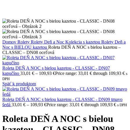
Domov
Rolety
Rolety Deň a Noc
Kolekcia s kazetou
Rolety Deň a
Noc s BIELOU kazetou
Roleta DEŇ A NOC s bielou kazetou –
CLASSIC – DN08 oceľová
Roleta DEŇ A NOC s bielou kazetou - CLASSIC - DN07
kapučíno
33,01
€
–
109,93
€
Price range: 33,01 € through 109,93 €
s
DPH
Späť k produktom
Roleta DEŇ A NOC s bielou kazetou - CLASSIC - DN09 tmavo
šedá
33,01
€
–
109,93
€
Price range: 33,01 € through 109,93 €
s DPH
Roleta DEŇ A NOC s bielou
kazetou – CLASSIC – DN08