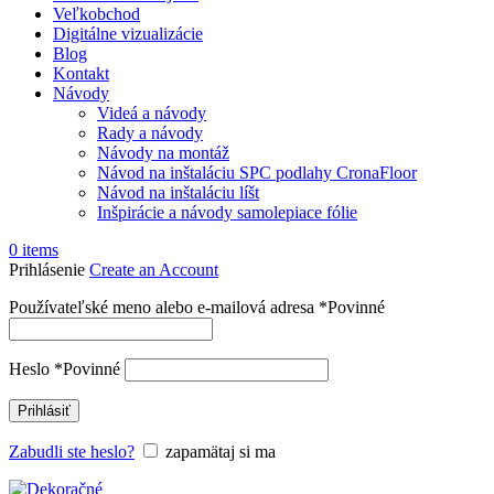
Veľkobchod
Digitálne vizualizácie
Blog
Kontakt
Návody
Videá a návody
Rady a návody
Návody na montáž
Návod na inštaláciu SPC podlahy CronaFloor
Návod na inštaláciu líšt
Inšpirácie a návody samolepiace fólie
0
items
Prihlásenie
Create an Account
Používateľské meno alebo e-mailová adresa
*
Povinné
Heslo
*
Povinné
Prihlásiť
Zabudli ste heslo?
zapamätaj si ma