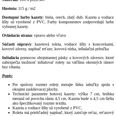
Hustota:
115 g / m2
Dostupné farby kazety
: biela, orech, zlatý dub. Kazeta a vodiace
lišty sú vyrobené z PVC. Farby komponentov zodpovedajú farbe
vybranej kazety.
Ovládacia strana
: vpravo alebo vľavo
Súčasti súpravy
: kazetová roleta, vodiace lišty s koncovkami,
kovové závesy, napínač reťaze, kovová rúrka, inštalačná príručka
Inštalácia
pomocou obojstrannej pásky a kovových závesov, ktoré
zabezpečia možnosť inštalovať rolety na väčšinu okenných rámov
bez vŕtania.
Popis:
Pre správny rozmer rolety merajte šírku tabuľky spolu s
okrajmi zasklievacej plochy.
Technické parametre hotovej kazety: výška 7 cm, hrúbka
meraná od povrchu rámu 4,5 cm. Kazeta bude o 4,5 cm širšia
ako špecifikovaný rozmer textilu.
Kazeta a vodiace lišty sú vyrobené z PVC.
Roleta má priehľadný napínač, ktorý zaisťuje reťaz, reťazový