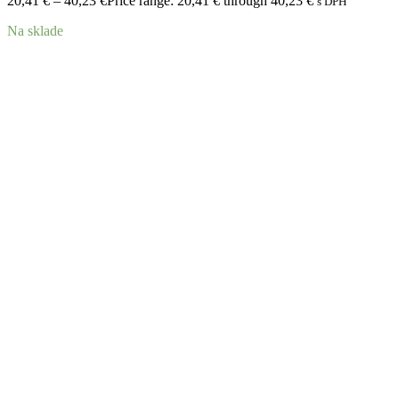
20,41
€
–
40,23
€
Price range: 20,41 € through 40,23 €
s DPH
Na sklade