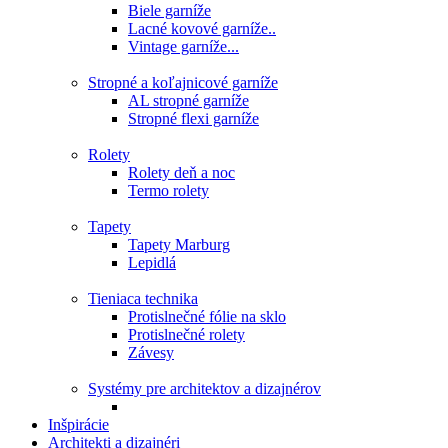
Biele garníže
Lacné kovové garníže..
Vintage garníže...
Stropné a koľajnicové garníže
AL stropné garníže
Stropné flexi garníže
Rolety
Rolety deň a noc
Termo rolety
Tapety
Tapety Marburg
Lepidlá
Tieniaca technika
Protislnečné fólie na sklo
Protislnečné rolety
Závesy
Systémy pre architektov a dizajnérov
Inšpirácie
Architekti a dizajnéri