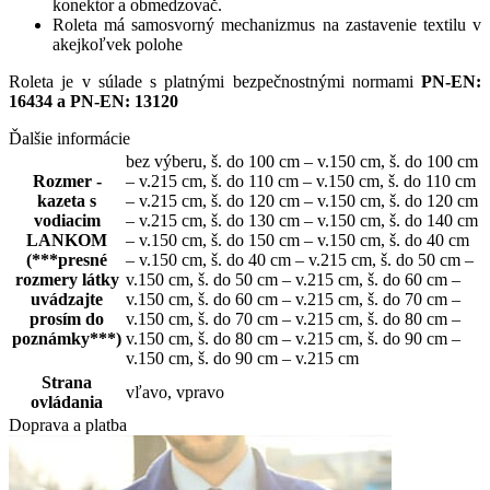
konektor a obmedzovač.
Roleta má samosvorný mechanizmus na zastavenie textilu v
akejkoľvek polohe
Roleta je v súlade s platnými bezpečnostnými normami
PN-EN:
16434 a PN-EN: 13120
Ďalšie informácie
bez výberu
,
š. do 100 cm – v.150 cm
,
š. do 100 cm
Rozmer -
– v.215 cm
,
š. do 110 cm – v.150 cm
,
š. do 110 cm
kazeta s
– v.215 cm
,
š. do 120 cm – v.150 cm
,
š. do 120 cm
vodiacim
– v.215 cm
,
š. do 130 cm – v.150 cm
,
š. do 140 cm
LANKOM
– v.150 cm
,
š. do 150 cm – v.150 cm
,
š. do 40 cm
(***presné
– v.150 cm
,
š. do 40 cm – v.215 cm
,
š. do 50 cm –
rozmery látky
v.150 cm
,
š. do 50 cm – v.215 cm
,
š. do 60 cm –
uvádzajte
v.150 cm
,
š. do 60 cm – v.215 cm
,
š. do 70 cm –
prosím do
v.150 cm
,
š. do 70 cm – v.215 cm
,
š. do 80 cm –
poznámky***)
v.150 cm
,
š. do 80 cm – v.215 cm
,
š. do 90 cm –
v.150 cm
,
š. do 90 cm – v.215 cm
Strana
vľavo
,
vpravo
ovládania
Doprava a platba