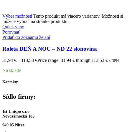
Výber možností
Tento produkt má viacero variantov. Možnosti si
môžete vybrať na stránke produktu.
Quick view
Porovnať
Pridať do zoznamu želaní
Roleta DEŇ A NOC – ND 22 slonovina
31,94
€
–
113,53
€
Price range: 31,94 € through 113,53 €
s DPH
Na sklade
Kontakty
Sídlo firmy:
1st Unispo s.r.o
Novozámocká 185
949 05 Nitra