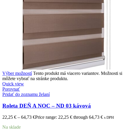
Výber možností
Tento produkt má viacero variantov. Možnosti si
môžete vybrať na stránke produktu.
Quick view
Porovnať
Pridať do zoznamu želaní
Roleta DEŇ A NOC – ND 03 kávová
22,25
€
–
64,73
€
Price range: 22,25 € through 64,73 €
s DPH
Na sklade