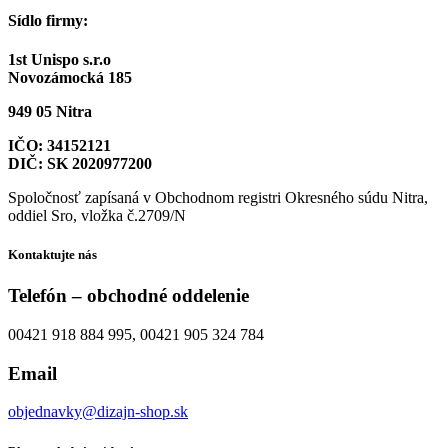
Sídlo firmy:
1st Unispo s.r.o
Novozámocká 185
949 05 Nitra
IČO: 34152121
DIČ: SK 2020977200
Spoločnosť zapísaná v Obchodnom registri Okresného súdu Nitra,
oddiel Sro, vložka č.2709/N
Kontaktujte nás
Telefón – obchodné oddelenie
00421 918 884 995, 00421 905 324 784
Email
objednavky@dizajn-shop.sk