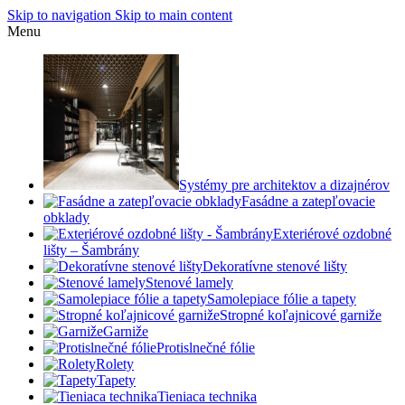
Skip to navigation
Skip to main content
Menu
Systémy pre architektov a dizajnérov
Fasádne a zatepľovacie
obklady
Exteriérové ozdobné
lišty – Šambrány
Dekoratívne stenové lišty
Stenové lamely
Samolepiace fólie a tapety
Stropné koľajnicové garniže
Garniže
Protislnečné fólie
Rolety
Tapety
Tieniaca technika