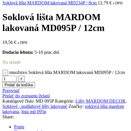
Soklová lišta MARDOM lakovaná MD234P / 8cm
12,79
€
s DPH
Soklová lišta MARDOM
lakovaná MD095P / 12cm
19,56
€
s DPH
Dodacia lehota:
5-10 prac.dní
Na sklade
množstvo Soklová lišta MARDOM lakovaná MD095P / 12cm
Pridať do košíka
Porovnať
Pridať do zoznamu želaní
Katalógové číslo:
MD 095P
Kategórie:
Lišty MARDOM DECOR
,
Soklové - podlahové lišty lakované
Značky:
soklová lišta mardom
lakovana
,
lista md 095p
Share:
Popis