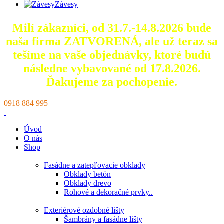
Závesy
Milí zákazníci, od 31.7.-14.8.2026 bude
naša firma ZATVORENÁ, ale už teraz sa
tešíme na vaše objednávky, ktoré
budú
následne vybavované od 17.8.2026.
Ďakujeme za pochopenie.
0918 884 995
Úvod
O nás
Shop
Fasádne a zatepľovacie obklady
Obklady betón
Obklady drevo
Rohové a dekoračné prvky..
Exteriérové ozdobné lišty
Šambrány a fasádne lišty