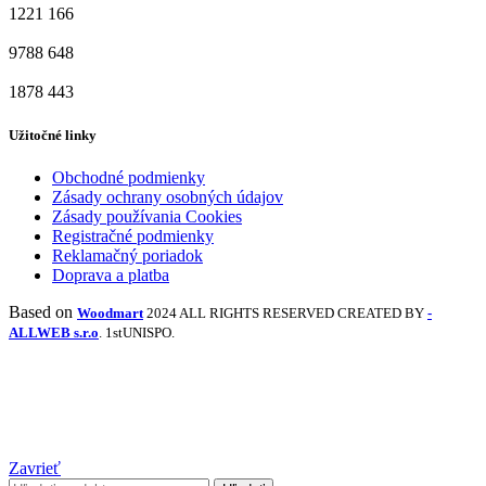
1221
166
9788
648
1878
443
Užitočné linky
Obchodné podmienky
Zásady ochrany osobných údajov
Zásady používania Cookies
Registračné podmienky
Reklamačný poriadok
Doprava a platba
Based on
Woodmart
2024 ALL RIGHTS RESERVED CREATED BY
-
ALLWEB s.r.o
. 1stUNISPO.
Zavrieť