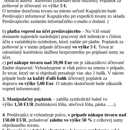
“dodaciu adresu” kuriérom (zasielateľskou službou): Poplatok za
poštovné je účtovaný vo výške
5 €.
O termíne doručenia tovaru na miesto určené Kupujúcim bude
Predávajúci informovať Kupujúceho pri expedícii tovaru zo skladu
Predávajúceho zaslaním informačného e-mailu o dodaní. )
b)
platba vopred na účet predávajúceho
– Na Váš email
dostanete najneskôr nasledujúci pracovný deň inštrukcie s číslom
účtu a variabilným symbolom, ktorý zadáte pri platbe. Poplatok za
poštovné je v tomto prípade účtovaný
vo výške 5 €
. Tovar je
odosielaný kuriérskou službou bezprostredne po pripísaní sumy na
účet.
c)
pri nákupe tovaru nad 59,90 Eur
nie je zákazníkovi účtované
žiadne dopravné. Vyhradzujeme si však právo na zmenu v prípade,
že tovar, ktorý ste si objednali presahuje viac ako 1 balík. V takom
prípade bude
za každý ďalší balík
účtovaný poplatok za
dopravu
vo výške 5,00 Eur
. O takejto skutočnosti bude zákazník
vopred informovaný.
3. Manipulačný poplatok
– zahŕňa symbolické balné vo
výške
1,50 EUR
(bublinková fólia, strečová fólia, páska …..).
4
. Predávajúci si vyhradzuje právo,
v prípade nákupu tovaru nad
150,00 EUR
, požadovať
zálohu vo výške 50 %
z celkovej sumy
objednaného tovaru.