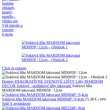
0
items
Click to enlarge
Domov
DEKORATÍVNE STENOVÉ LIŠTY
Lišty MARDOM
DECOR
Soklové - podlahové lišty lakované
Soklová lišta
MARDOM lakovaná MD095P / 12cm
Soklová lišta MARDOM lakovaná MD094P / 9,4cm
15,38
€
s DPH
Späť k produktom