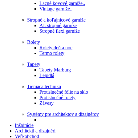
Lacné kovové garníže..
Vintage garníže...
Stropné a koľajnicové garníže
AL stropné garníže
Stropné flexi garníže
Rolety
Rolety deň a noc
Termo rolety
Tapety
Tapety Marburg
Lepidlá
Tieniaca technika
Protislnečné fólie na sklo
Protislnečné rolety
Závesy
Systémy pre architektov a dizajnérov
Inšpirácie
Architekti a dizajnéri
Veľkobchod