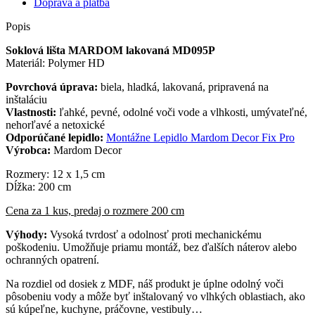
Doprava a platba
Popis
Soklová lišta MARDOM lakovaná MD095P
Materiál: Polymer HD
Povrchová úprava:
biela, hladká, lakovaná, pripravená na
inštaláciu
Vlastnosti:
ľahké, pevné, odolné voči vode a vlhkosti, umývateľné,
nehorľavé a netoxické
Odporúčané lepidlo:
Montážne Lepidlo Mardom Decor Fix Pro
Výrobca:
Mardom Decor
Rozmery: 12 x 1,5 cm
Dĺžka: 200 cm
Cena za 1 kus, predaj o rozmere 200 cm
Výhody:
Vysoká tvrdosť a odolnosť proti mechanickému
poškodeniu. Umožňuje priamu montáž, bez ďalších náterov alebo
ochranných opatrení.
Na rozdiel od dosiek z MDF, náš produkt je úplne odolný voči
pôsobeniu vody a môže byť inštalovaný vo vlhkých oblastiach, ako
sú kúpeľne, kuchyne, práčovne, vestibuly…