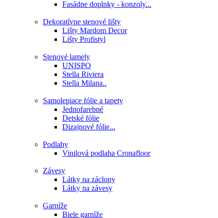
Fasádne doplnky - konzoly...
Dekoratívne stenové lišty
Lišty Mardom Decor
Lišty Profistyl
Stenové lamely
UNISPO
Stella Riviera
Stella Milana..
Samolepiace fólie a tapety
Jednofarebné
Detské fólie
Dizajnové fólie...
Podlahy
Vinilová podlaha Cronafloor
Závesy
Látky na záclony
Látky na závesy
Garníže
Biele garníže