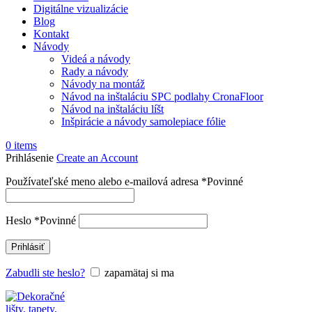
Digitálne vizualizácie
Blog
Kontakt
Návody
Videá a návody
Rady a návody
Návody na montáž
Návod na inštaláciu SPC podlahy CronaFloor
Návod na inštaláciu líšt
Inšpirácie a návody samolepiace fólie
0
items
Prihlásenie
Create an Account
Používateľské meno alebo e-mailová adresa
*
Povinné
Heslo
*
Povinné
Prihlásiť
Zabudli ste heslo?
zapamätaj si ma