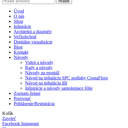
Hľadať
Úvod
O nás
Shop
Inšpirácie
Architekti a dizajnéri
Veľkobchod
Digitálne vizualizácie
Blog
Kontakt
Návody
Videá a návody
Rady a návody
Návody na montáž
Návod na inštaláciu SPC podlahy CronaFloor
Návod na inštaláciu líšt
Inšpirácie a návody samolepiace fólie
Zoznam želaní
Porovnať
Prihlásenie/Registrácia
Košík
Zavrieť
Facebook
Instagram