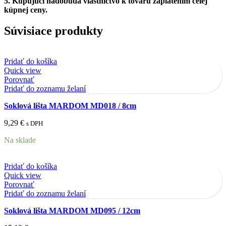
5.
Kupujúci nadobúda vlastníctvo k tovaru zaplatením celej
kúpnej ceny.
Súvisiace produkty
Pridať do košíka
Quick view
Porovnať
Pridať do zoznamu želaní
Soklová lišta MARDOM MD018 / 8cm
9,29
€
s DPH
Na sklade
Pridať do košíka
Quick view
Porovnať
Pridať do zoznamu želaní
Soklová lišta MARDOM MD095 / 12cm