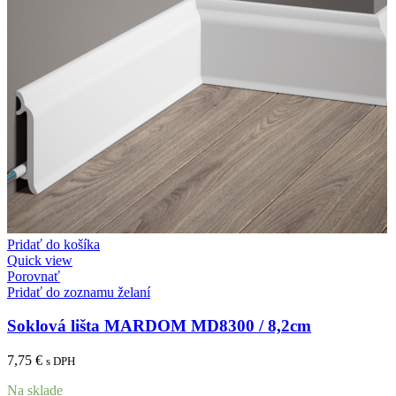
Pridať do košíka
Quick view
Porovnať
Pridať do zoznamu želaní
Soklová lišta MARDOM MD8300 / 8,2cm
7,75
€
s DPH
Na sklade