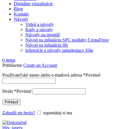
Digitálne vizualizácie
Blog
Kontakt
Návody
Videá a návody
Rady a návody
Návody na montáž
Návod na inštaláciu SPC podlahy CronaFloor
Návod na inštaláciu líšt
Inšpirácie a návody samolepiace fólie
0
items
Prihlásenie
Create an Account
Používateľské meno alebo e-mailová adresa
*
Povinné
Heslo
*
Povinné
Prihlásiť
Zabudli ste heslo?
zapamätaj si ma