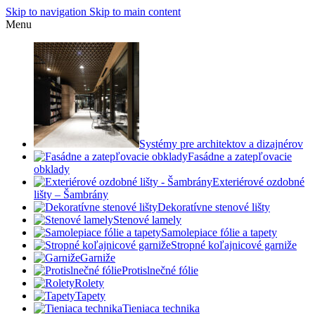
Skip to navigation
Skip to main content
Menu
Systémy pre architektov a dizajnérov
Fasádne a zatepľovacie
obklady
Exteriérové ozdobné
lišty – Šambrány
Dekoratívne stenové lišty
Stenové lamely
Samolepiace fólie a tapety
Stropné koľajnicové garniže
Garniže
Protislnečné fólie
Rolety
Tapety
Tieniaca technika