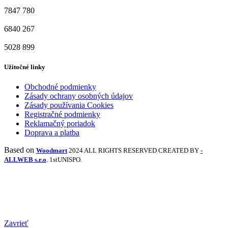
7847
780
6840
267
5028
899
Užitočné linky
Obchodné podmienky
Zásady ochrany osobných údajov
Zásady používania Cookies
Registračné podmienky
Reklamačný poriadok
Doprava a platba
Based on
Woodmart
2024 ALL RIGHTS RESERVED CREATED BY
-
ALLWEB s.r.o
. 1stUNISPO.
Zavrieť