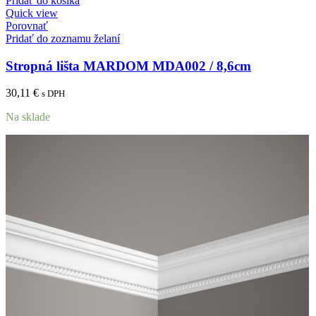
Pridať do košíka
Quick view
Porovnať
Pridať do zoznamu želaní
Stropná lišta MARDOM MDA002 / 8,6cm
30,11
€
s DPH
Na sklade