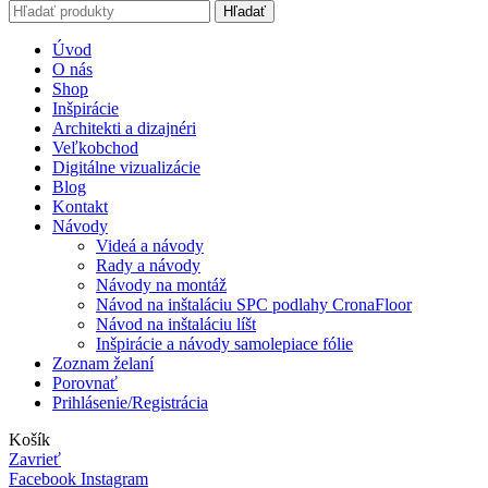
Hľadať
Úvod
O nás
Shop
Inšpirácie
Architekti a dizajnéri
Veľkobchod
Digitálne vizualizácie
Blog
Kontakt
Návody
Videá a návody
Rady a návody
Návody na montáž
Návod na inštaláciu SPC podlahy CronaFloor
Návod na inštaláciu líšt
Inšpirácie a návody samolepiace fólie
Zoznam želaní
Porovnať
Prihlásenie/Registrácia
Košík
Zavrieť
Facebook
Instagram