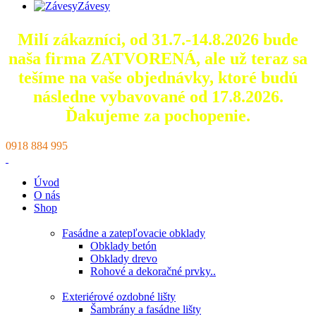
Závesy
Milí zákazníci, od 31.7.-14.8.2026 bude
naša firma ZATVORENÁ, ale už teraz sa
tešíme na vaše objednávky, ktoré
budú
následne vybavované od 17.8.2026.
Ďakujeme za pochopenie.
0918 884 995
Úvod
O nás
Shop
Fasádne a zatepľovacie obklady
Obklady betón
Obklady drevo
Rohové a dekoračné prvky..
Exteriérové ozdobné lišty
Šambrány a fasádne lišty