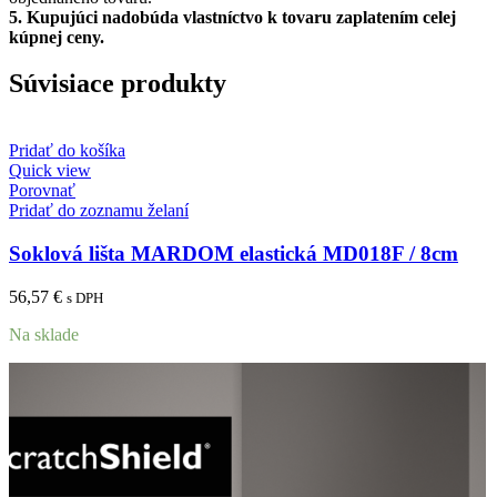
5.
Kupujúci nadobúda vlastníctvo k tovaru zaplatením celej
kúpnej ceny.
Súvisiace produkty
Pridať do košíka
Quick view
Porovnať
Pridať do zoznamu želaní
Soklová lišta MARDOM elastická MD018F / 8cm
56,57
€
s DPH
Na sklade