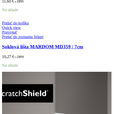
11,60
€
s DPH
Na sklade
Pridať do košíka
Quick view
Porovnať
Pridať do zoznamu želaní
Soklová lišta MARDOM MD359 / 7cm
10,27
€
s DPH
Na sklade