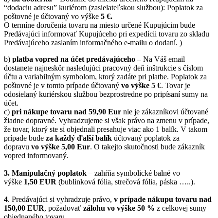
“dodaciu adresu” kuriérom (zasielateľskou službou): Poplatok za
poštovné je účtovaný vo výške
5 €.
O termíne doručenia tovaru na miesto určené Kupujúcim bude
Predávajúci informovať Kupujúceho pri expedícii tovaru zo skladu
Predávajúceho zaslaním informačného e-mailu o dodaní. )
b)
platba vopred na účet predávajúceho
– Na Váš email
dostanete najneskôr nasledujúci pracovný deň inštrukcie s číslom
účtu a variabilným symbolom, ktorý zadáte pri platbe. Poplatok za
poštovné je v tomto prípade účtovaný
vo výške 5 €
. Tovar je
odosielaný kuriérskou službou bezprostredne po pripísaní sumy na
účet.
c)
pri nákupe tovaru nad 59,90 Eur
nie je zákazníkovi účtované
žiadne dopravné. Vyhradzujeme si však právo na zmenu v prípade,
že tovar, ktorý ste si objednali presahuje viac ako 1 balík. V takom
prípade bude
za každý ďalší balík
účtovaný poplatok za
dopravu
vo výške 5,00 Eur
. O takejto skutočnosti bude zákazník
vopred informovaný.
3. Manipulačný poplatok
– zahŕňa symbolické balné vo
výške
1,50 EUR
(bublinková fólia, strečová fólia, páska …..).
4
. Predávajúci si vyhradzuje právo,
v prípade nákupu tovaru nad
150,00 EUR
, požadovať
zálohu vo výške 50 %
z celkovej sumy
objednaného tovaru.