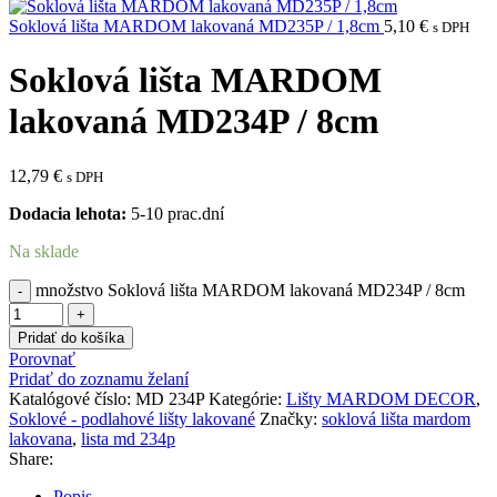
Soklová lišta MARDOM lakovaná MD235P / 1,8cm
5,10
€
s DPH
Soklová lišta MARDOM
lakovaná MD234P / 8cm
12,79
€
s DPH
Dodacia lehota:
5-10 prac.dní
Na sklade
množstvo Soklová lišta MARDOM lakovaná MD234P / 8cm
Pridať do košíka
Porovnať
Pridať do zoznamu želaní
Katalógové číslo:
MD 234P
Kategórie:
Lišty MARDOM DECOR
,
Soklové - podlahové lišty lakované
Značky:
soklová lišta mardom
lakovana
,
lista md 234p
Share:
Popis