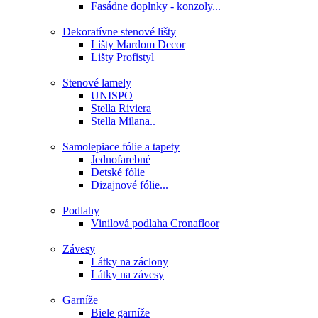
Fasádne doplnky - konzoly...
Dekoratívne stenové lišty
Lišty Mardom Decor
Lišty Profistyl
Stenové lamely
UNISPO
Stella Riviera
Stella Milana..
Samolepiace fólie a tapety
Jednofarebné
Detské fólie
Dizajnové fólie...
Podlahy
Vinilová podlaha Cronafloor
Závesy
Látky na záclony
Látky na závesy
Garníže
Biele garníže