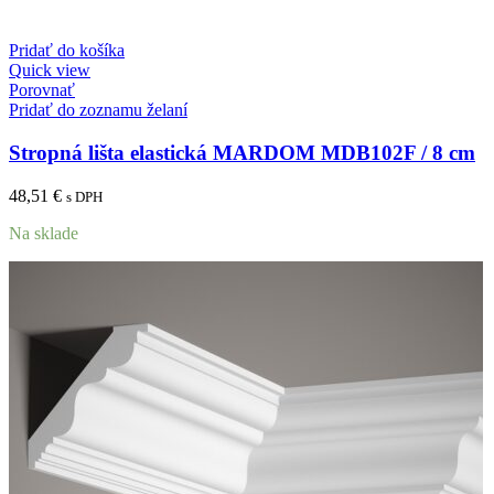
Pridať do košíka
Quick view
Porovnať
Pridať do zoznamu želaní
Stropná lišta elastická MARDOM MDB102F / 8 cm
48,51
€
s DPH
Na sklade