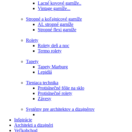
Lacné kovové garníže..
Vintage garníže...
Stropné a koľajnicové garníže
AL stropné garníže
Stropné flexi garníže
Rolety
Rolety deň a noc
Termo rolety
Tapety
Tapety Marburg
Lepidlá
Tieniaca technika
Protislnečné fólie na sklo
Protislnečné rolety
Závesy
Systémy pre architektov a dizajnérov
Inšpirácie
Architekti a dizajnéri
Veľkobchod