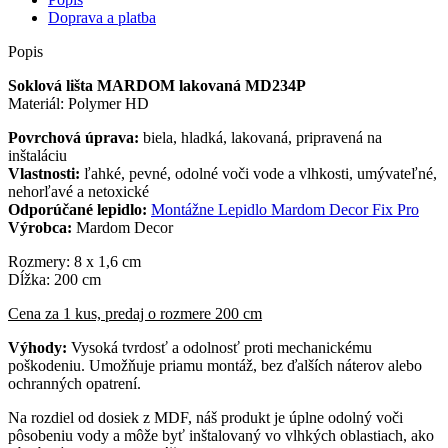
Doprava a platba
Popis
Soklová lišta MARDOM lakovaná MD234P
Materiál: Polymer HD
Povrchová úprava:
biela, hladká, lakovaná, pripravená na
inštaláciu
Vlastnosti:
ľahké, pevné, odolné voči vode a vlhkosti, umývateľné,
nehorľavé a netoxické
Odporúčané lepidlo:
Montážne Lepidlo Mardom Decor Fix Pro
Výrobca:
Mardom Decor
Rozmery: 8 x 1,6 cm
Dĺžka: 200 cm
Cena za 1 kus, predaj o rozmere 200 cm
Výhody:
Vysoká tvrdosť a odolnosť proti mechanickému
poškodeniu. Umožňuje priamu montáž, bez ďalších náterov alebo
ochranných opatrení.
Na rozdiel od dosiek z MDF, náš produkt je úplne odolný voči
pôsobeniu vody a môže byť inštalovaný vo vlhkých oblastiach, ako