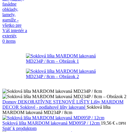
0
items
Domov
DEKORATÍVNE STENOVÉ LIŠTY
Lišty MARDOM
DECOR
Soklové - podlahové lišty lakované
Soklová lišta
MARDOM lakovaná MD234P / 8cm
Soklová lišta MARDOM lakovaná MD095P / 12cm
19,56
€
s DPH
Späť k produktom