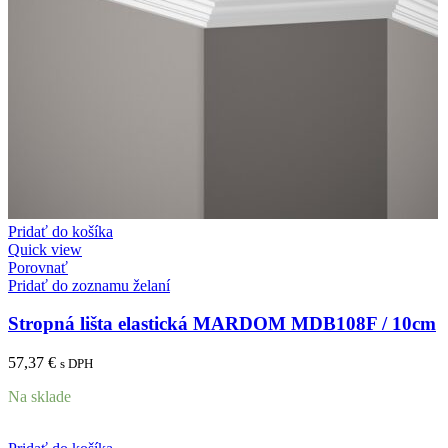
Pridať do košíka
Quick view
Porovnať
Pridať do zoznamu želaní
Stropná lišta elastická MARDOM MDB108F / 10cm
57,37
€
s DPH
Na sklade