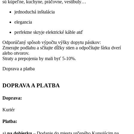
sú kúpeľne, kuchyne, práčovne, vestibuly…
jednoduchá inštalácia
elegancia
perfektne skryje elektrické káble atď
Odporúčaný spôsob výpočtu výšky dopytu pásikov:
Zmerajte podlahu a sčítajte dĺžky stien a odpočítajte šírku dverí
alebo otvorov.
Straty a prepojenia by mali byť 5-10%.
Doprava a platba
DOPRAVA A PLATBA
Doprava:
Kuriér
Platba:
a)
na dobierku
– Dodanie do miesta určeného Kupujúcim na