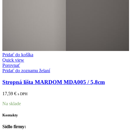
Pridať do košíka
Quick view
Porovnať
Pridať do zoznamu želaní
Stropná lišta MARDOM MDA005 / 5,8cm
17,59
€
s DPH
Na sklade
Kontakty
Sídlo firmy: