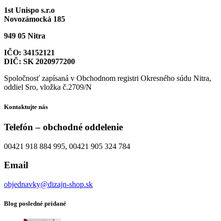
1st Unispo s.r.o
Novozámocká 185
949 05 Nitra
IČO: 34152121
DIČ: SK 2020977200
Spoločnosť zapísaná v Obchodnom registri Okresného súdu Nitra,
oddiel Sro, vložka č.2709/N
Kontaktujte nás
Telefón – obchodné oddelenie
00421 918 884 995, 00421 905 324 784
Email
objednavky@dizajn-shop.sk
Blog posledné pridané