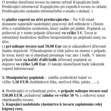
O termíne doručenia tovaru na miesto určené Kupujúcim bude
Predávajúci informovať Kupujúceho pri expedícii tovaru zo skladu
Predávajúceho zaslaním informačného e-mailu o dodaní. )
b)
platba vopred na účet predávajúceho
– Na Váš email
dostanete najneskôr nasledujúci pracovný deň inštrukcie s číslom
účtu a variabilným symbolom, ktorý zadáte pri platbe. Poplatok za
poštovné je v tomto prípade účtovaný
vo výške 5 €
. Tovar je
odosielaný kuriérskou službou bezprostredne po pripísaní sumy na
účet.
c)
pri nákupe tovaru nad 59,90 Eur
nie je zákazníkovi účtované
žiadne dopravné. Vyhradzujeme si však právo na zmenu v prípade,
že tovar, ktorý ste si objednali presahuje viac ako 1 balík. V takom
prípade bude
za každý ďalší balík
účtovaný poplatok za
dopravu
vo výške 5,00 Eur
. O takejto skutočnosti bude zákazník
vopred informovaný.
3. Manipulačný poplatok
– zahŕňa symbolické balné vo
výške
1,50 EUR
(bublinková fólia, strečová fólia, páska …..).
4
. Predávajúci si vyhradzuje právo,
v prípade nákupu tovaru nad
150,00 EUR
, požadovať
zálohu vo výške 50 %
z celkovej sumy
objednaného tovaru.
5.
Kupujúci nadobúda vlastníctvo k tovaru zaplatením celej
kúpnej ceny.