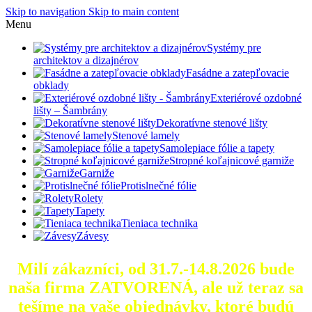
Skip to navigation
Skip to main content
Menu
Systémy pre
architektov a dizajnérov
Fasádne a zatepľovacie
obklady
Exteriérové ozdobné
lišty – Šambrány
Dekoratívne stenové lišty
Stenové lamely
Samolepiace fólie a tapety
Stropné koľajnicové garniže
Garniže
Protislnečné fólie
Rolety
Tapety
Tieniaca technika
Závesy
Milí zákazníci, od 31.7.-14.8.2026 bude
naša firma ZATVORENÁ, ale už teraz sa
tešíme na vaše objednávky, ktoré
budú