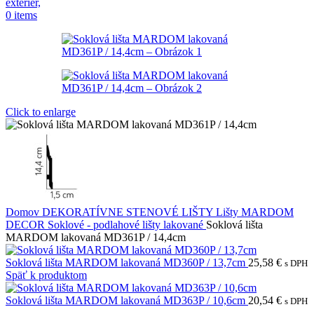
0
items
Click to enlarge
Domov
DEKORATÍVNE STENOVÉ LIŠTY
Lišty MARDOM
DECOR
Soklové - podlahové lišty lakované
Soklová lišta
MARDOM lakovaná MD361P / 14,4cm
Soklová lišta MARDOM lakovaná MD360P / 13,7cm
25,58
€
s DPH
Späť k produktom
Soklová lišta MARDOM lakovaná MD363P / 10,6cm
20,54
€
s DPH