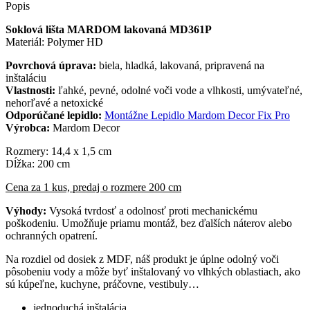
Popis
Soklová lišta MARDOM lakovaná MD361P
Materiál: Polymer HD
Povrchová úprava:
biela, hladká, lakovaná, pripravená na
inštaláciu
Vlastnosti:
ľahké, pevné, odolné voči vode a vlhkosti, umývateľné,
nehorľavé a netoxické
Odporúčané lepidlo:
Montážne Lepidlo Mardom Decor Fix Pro
Výrobca:
Mardom Decor
Rozmery: 14,4 x 1,5 cm
Dĺžka: 200 cm
Cena za 1 kus, predaj o rozmere 200 cm
Výhody:
Vysoká tvrdosť a odolnosť proti mechanickému
poškodeniu. Umožňuje priamu montáž, bez ďalších náterov alebo
ochranných opatrení.
Na rozdiel od dosiek z MDF, náš produkt je úplne odolný voči
pôsobeniu vody a môže byť inštalovaný vo vlhkých oblastiach, ako
sú kúpeľne, kuchyne, práčovne, vestibuly…
jednoduchá inštalácia