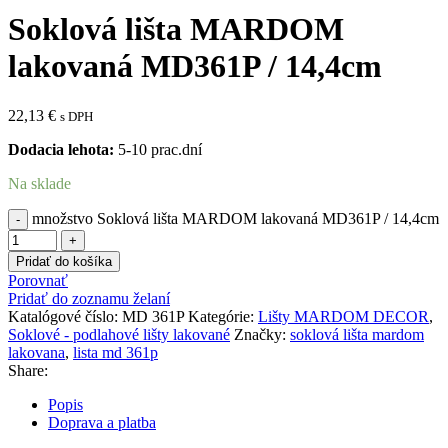
Soklová lišta MARDOM
lakovaná MD361P / 14,4cm
22,13
€
s DPH
Dodacia lehota:
5-10 prac.dní
Na sklade
množstvo Soklová lišta MARDOM lakovaná MD361P / 14,4cm
Pridať do košíka
Porovnať
Pridať do zoznamu želaní
Katalógové číslo:
MD 361P
Kategórie:
Lišty MARDOM DECOR
,
Soklové - podlahové lišty lakované
Značky:
soklová lišta mardom
lakovana
,
lista md 361p
Share:
Popis
Doprava a platba