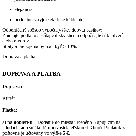
elegancia
perfektne skryje elektrické káble atď
Odporúčaný spôsob výpočtu výšky dopytu pásikov:
Zmerajte podlahu a sčítajte dĺžky stien a odpočítajte šírku dverí
alebo otvorov.
Straty a prepojenia by mali byť 5-10%.
Doprava a platba
DOPRAVA A PLATBA
Doprava:
Kuriér
Platba:
a)
na dobierku
– Dodanie do miesta určeného Kupujúcim na
“dodaciu adresu” kuriérom (zasielateľskou službou): Poplatok za
poštovné je účtovaný vo výške
5 €.