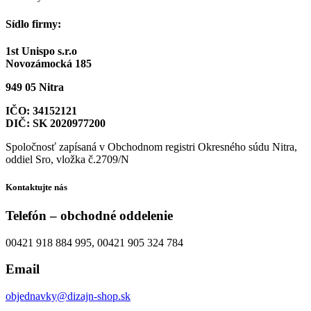
Sídlo firmy:
1st Unispo s.r.o
Novozámocká 185
949 05 Nitra
IČO: 34152121
DIČ: SK 2020977200
Spoločnosť zapísaná v Obchodnom registri Okresného súdu Nitra,
oddiel Sro, vložka č.2709/N
Kontaktujte nás
Telefón – obchodné oddelenie
00421 918 884 995, 00421 905 324 784
Email
objednavky@dizajn-shop.sk