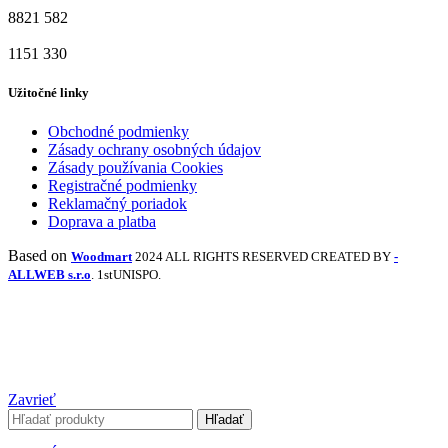
8821
582
1151
330
Užitočné linky
Obchodné podmienky
Zásady ochrany osobných údajov
Zásady používania Cookies
Registračné podmienky
Reklamačný poriadok
Doprava a platba
Based on
Woodmart
2024 ALL RIGHTS RESERVED CREATED BY
-
ALLWEB s.r.o
. 1stUNISPO.
Zavrieť
Hľadať