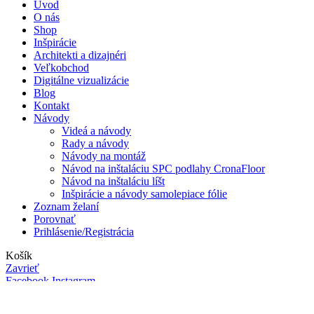
Úvod
O nás
Shop
Inšpirácie
Architekti a dizajnéri
Veľkobchod
Digitálne vizualizácie
Blog
Kontakt
Návody
Videá a návody
Rady a návody
Návody na montáž
Návod na inštaláciu SPC podlahy CronaFloor
Návod na inštaláciu líšt
Inšpirácie a návody samolepiace fólie
Zoznam želaní
Porovnať
Prihlásenie/Registrácia
Košík
Zavrieť
Facebook
Instagram
Shop
Menu