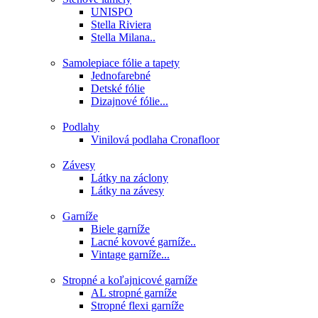
UNISPO
Stella Riviera
Stella Milana..
Samolepiace fólie a tapety
Jednofarebné
Detské fólie
Dizajnové fólie...
Podlahy
Vinilová podlaha Cronafloor
Závesy
Látky na záclony
Látky na závesy
Garníže
Biele garníže
Lacné kovové garníže..
Vintage garníže...
Stropné a koľajnicové garníže
AL stropné garníže
Stropné flexi garníže