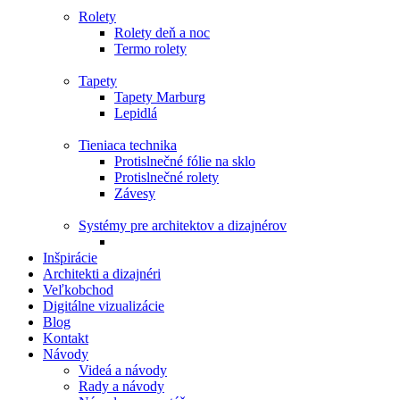
Rolety
Rolety deň a noc
Termo rolety
Tapety
Tapety Marburg
Lepidlá
Tieniaca technika
Protislnečné fólie na sklo
Protislnečné rolety
Závesy
Systémy pre architektov a dizajnérov
Inšpirácie
Architekti a dizajnéri
Veľkobchod
Digitálne vizualizácie
Blog
Kontakt
Návody
Videá a návody
Rady a návody