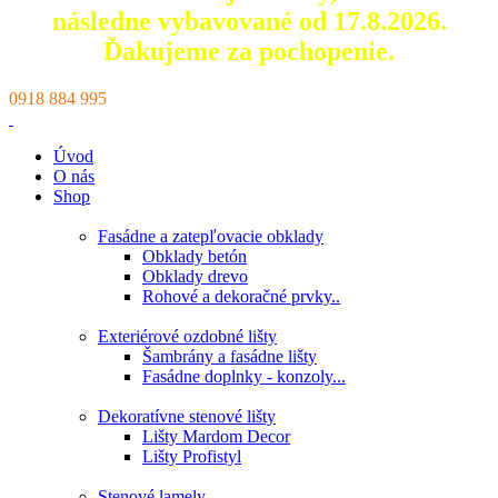
následne vybavované od 17.8.2026.
Ďakujeme za pochopenie.
0918 884 995
Úvod
O nás
Shop
Fasádne a zatepľovacie obklady
Obklady betón
Obklady drevo
Rohové a dekoračné prvky..
Exteriérové ozdobné lišty
Šambrány a fasádne lišty
Fasádne doplnky - konzoly...
Dekoratívne stenové lišty
Lišty Mardom Decor
Lišty Profistyl
Stenové lamely