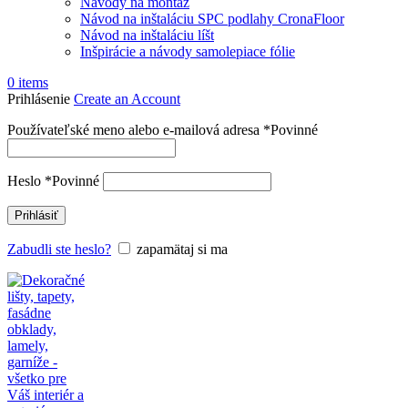
Návody na montáž
Návod na inštaláciu SPC podlahy CronaFloor
Návod na inštaláciu líšt
Inšpirácie a návody samolepiace fólie
0
items
Prihlásenie
Create an Account
Používateľské meno alebo e-mailová adresa
*
Povinné
Heslo
*
Povinné
Prihlásiť
Zabudli ste heslo?
zapamätaj si ma