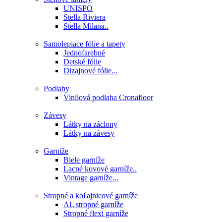
UNISPO
Stella Riviera
Stella Milana..
Samolepiace fólie a tapety
Jednofarebné
Detské fólie
Dizajnové fólie...
Podlahy
Vinilová podlaha Cronafloor
Závesy
Látky na záclony
Látky na závesy
Garníže
Biele garníže
Lacné kovové garníže..
Vintage garníže...
Stropné a koľajnicové garníže
AL stropné garníže
Stropné flexi garníže