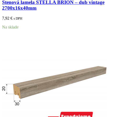
Stenová lamela STELLA BRION – dub vintage
2700x16x40mm
7,92
€
s DPH
Na sklade