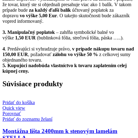
že tovar, ktorý ste si objednali presahuje viac ako 1 balík. V takom
prípade bude
za každý ďalší balík
účtovaný poplatok za
dopravu
vo výške 5,00 Eur
. O takejto skutočnosti bude zákazník
vopred informovaný.
3. Manipulačný poplatok
– zahŕňa symbolické balné vo
výške
1,50 EUR
(bublinková fólia, strečová fólia, páska …..).
4
. Predávajúci si vyhradzuje právo,
v prípade nákupu tovaru nad
150,00 EUR
, požadovať
zálohu vo výške 50 %
z celkovej sumy
objednaného tovaru.
5.
Kupujúci nadobúda vlastníctvo k tovaru zaplatením celej
kúpnej ceny.
Súvisiace produkty
Pridať do košíka
Quick view
Porovnať
Pridať do zoznamu želaní
Montážna lišta 2400mm k stenovým lamelám
STELLA