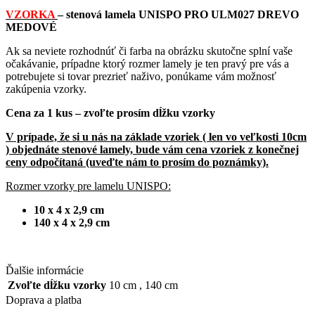
VZORKA
– stenová lamela UNISPO PRO ULM027 DREVO
MEDOVÉ
Ak sa neviete rozhodnúť či farba na obrázku skutočne splní vaše
očakávanie, prípadne ktorý rozmer lamely je ten pravý pre vás a
potrebujete si tovar prezrieť naživo, ponúkame vám možnosť
zakúpenia vzorky.
Cena za 1 kus – zvoľte prosím dĺžku vzorky
V prípade, že si u nás na základe vzoriek ( len vo veľkosti 10cm
) objednáte stenové lamely, bude vám cena vzoriek z konečnej
ceny odpočítaná (uveďte nám to prosím do poznámky).
Rozmer vzorky pre lamelu UNISPO:
10 x 4 x 2,9 cm
140 x 4 x 2,9 cm
Ďalšie informácie
Zvoľte dĺžku vzorky
10 cm
,
140 cm
Doprava a platba