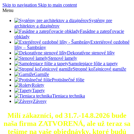
Skip to navigation
Skip to main content
Menu
Systémy pre
architektov a dizajnérov
Fasádne a zatepľovacie
obklady
Exteriérové ozdobné
lišty – Šambrány
Dekoratívne stenové lišty
Stenové lamely
Samolepiace fólie a tapety
Stropné koľajnicové garniže
Garniže
Protislnečné fólie
Rolety
Tapety
Tieniaca technika
Závesy
Milí zákazníci, od 31.7.-14.8.2026 bude
naša firma ZATVORENÁ, ale už teraz sa
tešíme na vaše objednávky, ktoré
budú