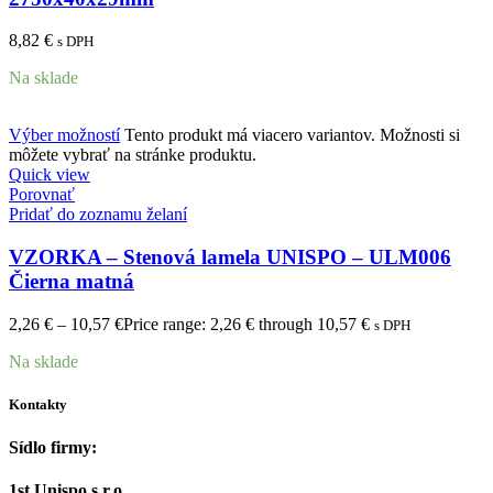
8,82
€
s DPH
Na sklade
Výber možností
Tento produkt má viacero variantov. Možnosti si
môžete vybrať na stránke produktu.
Quick view
Porovnať
Pridať do zoznamu želaní
VZORKA – Stenová lamela UNISPO – ULM006
Čierna matná
2,26
€
–
10,57
€
Price range: 2,26 € through 10,57 €
s DPH
Na sklade
Kontakty
Sídlo firmy:
1st Unispo s.r.o