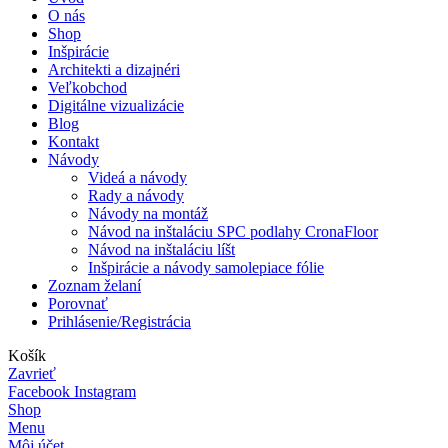
O nás
Shop
Inšpirácie
Architekti a dizajnéri
Veľkobchod
Digitálne vizualizácie
Blog
Kontakt
Návody
Videá a návody
Rady a návody
Návody na montáž
Návod na inštaláciu SPC podlahy CronaFloor
Návod na inštaláciu líšt
Inšpirácie a návody samolepiace fólie
Zoznam želaní
Porovnať
Prihlásenie/Registrácia
Košík
Zavrieť
Facebook
Instagram
Shop
Menu
Môj účet