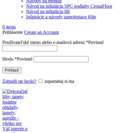
Návody na montáž
Návod na inštaláciu SPC podlahy CronaFloor
Návod na inštaláciu líšt
Inšpirácie a návody samolepiace fólie
0
items
Prihlásenie
Create an Account
Používateľské meno alebo e-mailová adresa
*
Povinné
Heslo
*
Povinné
Prihlásiť
Zabudli ste heslo?
zapamätaj si ma