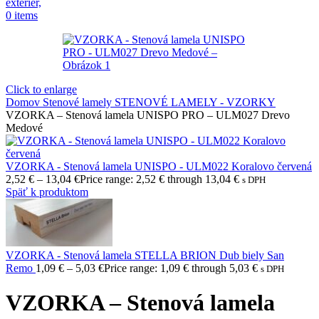
0
items
Click to enlarge
Domov
Stenové lamely
STENOVÉ LAMELY - VZORKY
VZORKA – Stenová lamela UNISPO PRO – ULM027 Drevo
Medové
VZORKA - Stenová lamela UNISPO - ULM022 Koralovo červená
2,52
€
–
13,04
€
Price range: 2,52 € through 13,04 €
s DPH
Späť k produktom
VZORKA - Stenová lamela STELLA BRION Dub biely San
Remo
1,09
€
–
5,03
€
Price range: 1,09 € through 5,03 €
s DPH
VZORKA – Stenová lamela