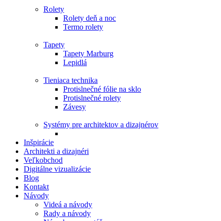
Rolety
Rolety deň a noc
Termo rolety
Tapety
Tapety Marburg
Lepidlá
Tieniaca technika
Protislnečné fólie na sklo
Protislnečné rolety
Závesy
Systémy pre architektov a dizajnérov
Inšpirácie
Architekti a dizajnéri
Veľkobchod
Digitálne vizualizácie
Blog
Kontakt
Návody
Videá a návody
Rady a návody