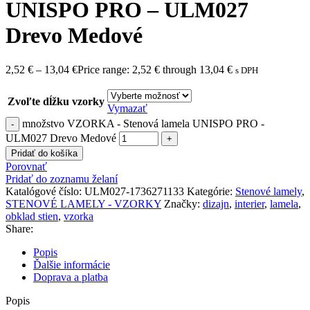
UNISPO PRO – ULM027
Drevo Medové
2,52
€
–
13,04
€
Price range: 2,52 € through 13,04 €
s DPH
Zvoľte dĺžku vzorky
Vymazať
množstvo VZORKA - Stenová lamela UNISPO PRO -
ULM027 Drevo Medové
Pridať do košíka
Porovnať
Pridať do zoznamu želaní
Katalógové číslo:
ULM027-1736271133
Kategórie:
Stenové lamely
,
STENOVÉ LAMELY - VZORKY
Značky:
dizajn
,
interier
,
lamela
,
obklad stien
,
vzorka
Share:
Popis
Ďalšie informácie
Doprava a platba
Popis