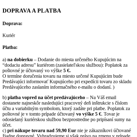
DOPRAVA A PLATBA
Doprava:
Kuriér
Platba:
a)
na dobierku
– Dodanie do miesta určeného Kupujúcim na
“dodaciu adresu” kuriérom (zasielateľskou službou): Poplatok za
poštovné je účtovaný vo výške
5 €.
O termíne doručenia tovaru na miesto určené Kupujúcim bude
Predávajúci informovať Kupujúceho pri expedícii tovaru zo skladu
Predávajúceho zaslaním informačného e-mailu o dodaní. )
b)
platba vopred na účet predávajúceho
– Na Váš email
dostanete najneskôr nasledujúci pracovný deň inštrukcie s číslom
účtu a variabilným symbolom, ktorý zadáte pri platbe. Poplatok za
poštovné je v tomto prípade účtovaný
vo výške 5 €
. Tovar je
odosielaný kuriérskou službou bezprostredne po pripísaní sumy na
účet.
c)
pri nákupe tovaru nad 59,90 Eur
nie je zákazníkovi účtované
žiadne dopravné. Vyhradzujeme si však právo na zmenu v prípade,