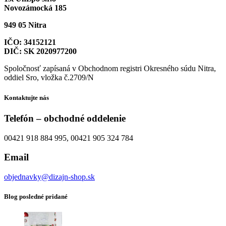
Novozámocká 185
949 05 Nitra
IČO: 34152121
DIČ: SK 2020977200
Spoločnosť zapísaná v Obchodnom registri Okresného súdu Nitra,
oddiel Sro, vložka č.2709/N
Kontaktujte nás
Telefón – obchodné oddelenie
00421 918 884 995, 00421 905 324 784
Email
objednavky@dizajn-shop.sk
Blog posledné pridané