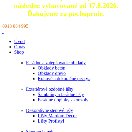
následne vybavované od 17.8.2026.
Ďakujeme za pochopenie.
0918 884 995
Úvod
O nás
Shop
Fasádne a zatepľovacie obklady
Obklady betón
Obklady drevo
Rohové a dekoračné prvky..
Exteriérové ozdobné lišty
Šambrány a fasádne lišty
Fasádne doplnky - konzoly...
Dekoratívne stenové lišty
Lišty Mardom Decor
Lišty Profistyl
Stenové lamely