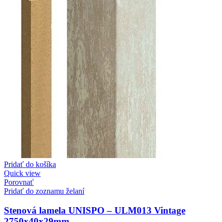
Pridať do košíka
Quick view
Porovnať
Pridať do zoznamu želaní
Stenová lamela UNISPO – ULM013 Vintage
2750x40x29mm