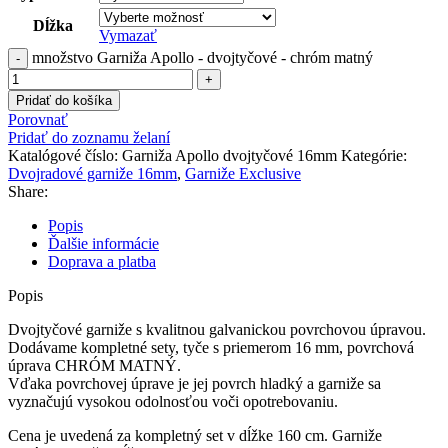
Dĺžka
Vymazať
množstvo Garniža Apollo - dvojtyčové - chróm matný
Pridať do košíka
Porovnať
Pridať do zoznamu želaní
Katalógové číslo:
Garniža Apollo dvojtyčové 16mm
Kategórie:
Dvojradové garniže 16mm
,
Garniže Exclusive
Share:
Popis
Ďalšie informácie
Doprava a platba
Popis
Dvojtyčové
garniže
s
kvalitnou
galvanickou
povrchovou
úpravou
.
Dodávame
kompletné
sety
,
tyče
s
priemerom
16
mm
,
povrchová
úprava
CHRÓM MATNÝ
.
Vďaka povrchovej
úprave je
jej
povrch
hladký
a
garniže
sa
vyznačujú
vysokou
odolnosťou
voči
opotrebovaniu
.
Cena
je uvedená za
kompletný set
v dĺžke
160
cm
.
Garniže