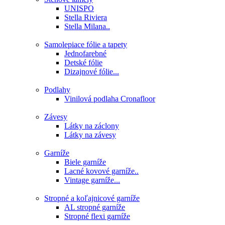
UNISPO
Stella Riviera
Stella Milana..
Samolepiace fólie a tapety
Jednofarebné
Detské fólie
Dizajnové fólie...
Podlahy
Vinilová podlaha Cronafloor
Závesy
Látky na záclony
Látky na závesy
Garníže
Biele garníže
Lacné kovové garníže..
Vintage garníže...
Stropné a koľajnicové garníže
AL stropné garníže
Stropné flexi garníže