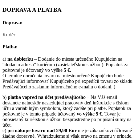
DOPRAVA A PLATBA
Doprava:
Kuriér
Platba:
a)
na dobierku
– Dodanie do miesta určeného Kupujúcim na
“dodaciu adresu” kuriérom (zasielateľskou službou): Poplatok za
poštovné je účtovaný vo výške
5 €.
O termíne doručenia tovaru na miesto určené Kupujúcim bude
Predávajúci informovať Kupujúceho pri expedícii tovaru zo skladu
Predávajúceho zaslaním informačného e-mailu o dodaní. )
b)
platba vopred na účet predávajúceho
– Na Váš email
dostanete najneskôr nasledujúci pracovný deň inštrukcie s číslom
účtu a variabilným symbolom, ktorý zadáte pri platbe. Poplatok za
poštovné je v tomto prípade účtovaný
vo výške 5 €
. Tovar je
odosielaný kuriérskou službou bezprostredne po pripísaní sumy na
účet.
c)
pri nákupe tovaru nad 59,90 Eur
nie je zákazníkovi účtované
žiadne dopravné. Vyhradzujeme si však právo na zmenu v prípade,