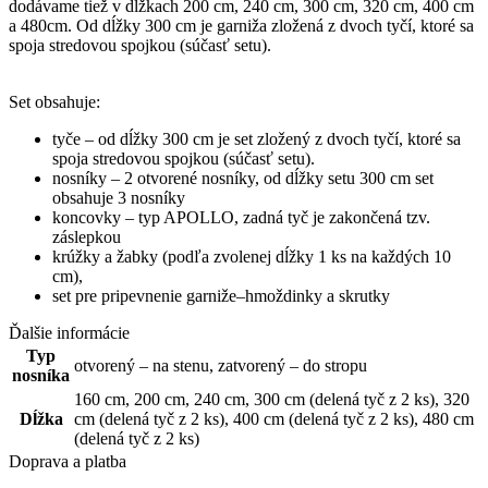
dodávame tiež
v
dĺžkach
200
cm
,
240
cm
,
300
cm, 320 cm, 400 cm
a 480cm
.
Od dĺžky 300 cm je garniža zložená z dvoch tyčí, ktoré sa
spoja stredovou spojkou (súčasť setu).
Set
obsahuje
:
tyče –
od dĺžky 300 cm je set zložený z dvoch tyčí, ktoré sa
spoja stredovou spojkou (súčasť setu).
nosníky
–
2 otvorené nosníky, od dĺžky setu 300 cm set
obsahuje 3 nosníky
koncovky – typ APOLLO, zadná tyč je zakončená tzv.
záslepkou
krúžky
a
žabky
(
podľa
zvolenej
dĺžky
1
ks
na
každých
10
cm
)
,
set
pre
pripevnenie
garniže
–
hmoždinky
a
skrutky
Ďalšie informácie
Typ
otvorený – na stenu
,
zatvorený – do stropu
nosníka
160 cm
,
200 cm
,
240 cm
,
300 cm (delená tyč z 2 ks)
,
320
Dĺžka
cm (delená tyč z 2 ks)
,
400 cm (delená tyč z 2 ks)
,
480 cm
(delená tyč z 2 ks)
Doprava a platba