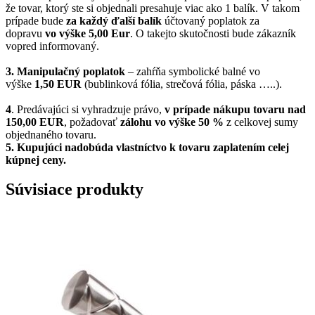
že tovar, ktorý ste si objednali presahuje viac ako 1 balík. V takom
prípade bude
za každý ďalší balík
účtovaný poplatok za
dopravu
vo výške 5,00 Eur
. O takejto skutočnosti bude zákazník
vopred informovaný.
3. Manipulačný poplatok
– zahŕňa symbolické balné vo
výške
1,50 EUR
(bublinková fólia, strečová fólia, páska …..).
4
. Predávajúci si vyhradzuje právo,
v prípade nákupu tovaru nad
150,00 EUR
, požadovať
zálohu vo výške 50 %
z celkovej sumy
objednaného tovaru.
5.
Kupujúci nadobúda vlastníctvo k tovaru zaplatením celej
kúpnej ceny.
Súvisiace produkty