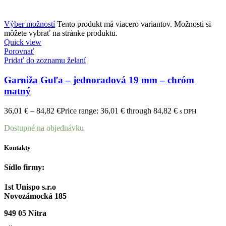
Výber možností
Tento produkt má viacero variantov. Možnosti si
môžete vybrať na stránke produktu.
Quick view
Porovnať
Pridať do zoznamu želaní
Garniža Guľa – jednoradová 19 mm – chróm
matný
36,01
€
–
84,82
€
Price range: 36,01 € through 84,82 €
s DPH
Dostupné na objednávku
Kontakty
Sídlo firmy:
1st Unispo s.r.o
Novozámocká 185
949 05 Nitra