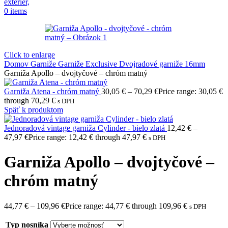
0
items
Click to enlarge
Domov
Garniže
Garniže Exclusive
Dvojradové garniže 16mm
Garniža Apollo – dvojtyčové – chróm matný
Garniža Atena - chróm matný
30,05
€
–
70,29
€
Price range: 30,05 €
through 70,29 €
s DPH
Späť k produktom
Jednoradová vintage garniža Cylinder - bielo zlatá
12,42
€
–
47,97
€
Price range: 12,42 € through 47,97 €
s DPH
Garniža Apollo – dvojtyčové –
chróm matný
44,77
€
–
109,96
€
Price range: 44,77 € through 109,96 €
s DPH
Typ nosníka