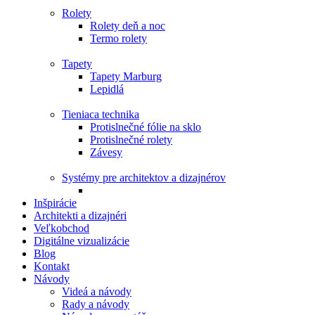
Rolety
Rolety deň a noc
Termo rolety
Tapety
Tapety Marburg
Lepidlá
Tieniaca technika
Protislnečné fólie na sklo
Protislnečné rolety
Závesy
Systémy pre architektov a dizajnérov
Inšpirácie
Architekti a dizajnéri
Veľkobchod
Digitálne vizualizácie
Blog
Kontakt
Návody
Videá a návody
Rady a návody