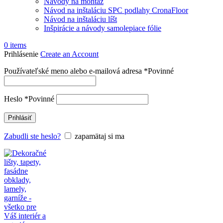
Návody na montáž
Návod na inštaláciu SPC podlahy CronaFloor
Návod na inštaláciu líšt
Inšpirácie a návody samolepiace fólie
0
items
Prihlásenie
Create an Account
Používateľské meno alebo e-mailová adresa
*
Povinné
Heslo
*
Povinné
Prihlásiť
Zabudli ste heslo?
zapamätaj si ma