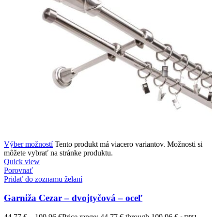
Výber možností
Tento produkt má viacero variantov. Možnosti si
môžete vybrať na stránke produktu.
Quick view
Porovnať
Pridať do zoznamu želaní
Garniža Cezar – dvojtyčová – oceľ
44,77
€
–
109,96
€
Price range: 44,77 € through 109,96 €