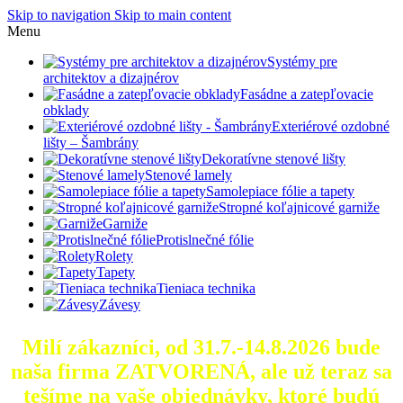
Skip to navigation
Skip to main content
Menu
Systémy pre
architektov a dizajnérov
Fasádne a zatepľovacie
obklady
Exteriérové ozdobné
lišty – Šambrány
Dekoratívne stenové lišty
Stenové lamely
Samolepiace fólie a tapety
Stropné koľajnicové garniže
Garniže
Protislnečné fólie
Rolety
Tapety
Tieniaca technika
Závesy
Milí zákazníci, od 31.7.-14.8.2026 bude
naša firma ZATVORENÁ, ale už teraz sa
tešíme na vaše objednávky, ktoré
budú