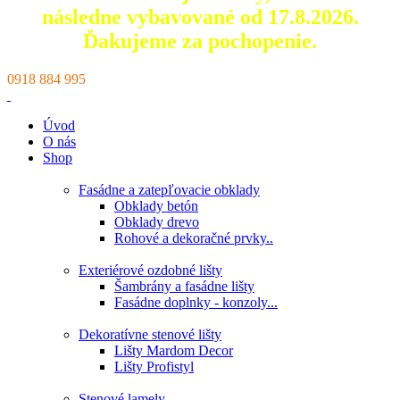
následne vybavované od 17.8.2026.
Ďakujeme za pochopenie.
0918 884 995
Úvod
O nás
Shop
Fasádne a zatepľovacie obklady
Obklady betón
Obklady drevo
Rohové a dekoračné prvky..
Exteriérové ozdobné lišty
Šambrány a fasádne lišty
Fasádne doplnky - konzoly...
Dekoratívne stenové lišty
Lišty Mardom Decor
Lišty Profistyl
Stenové lamely