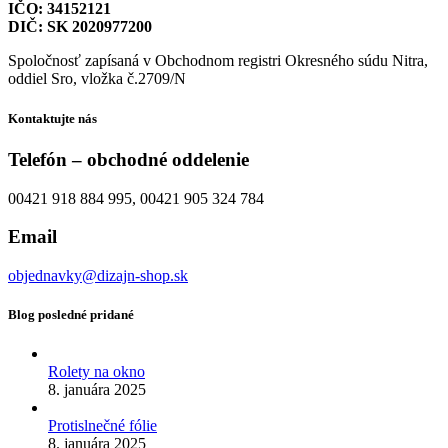
IČO: 34152121
DIČ: SK 2020977200
Spoločnosť zapísaná v Obchodnom registri Okresného súdu Nitra,
oddiel Sro, vložka č.2709/N
Kontaktujte nás
Telefón – obchodné oddelenie
00421 918 884 995, 00421 905 324 784
Email
objednavky@dizajn-shop.sk
Blog posledné pridané
Rolety na okno
8. januára 2025
Protislnečné fólie
8. januára 2025