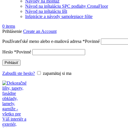
Návody na montáž
Návod na inštaláciu SPC podlahy CronaFloor
Návod na inštaláciu líšt
Inšpirácie a návody samolepiace fólie
0
items
Prihlásenie
Create an Account
Používateľské meno alebo e-mailová adresa
*
Povinné
Heslo
*
Povinné
Prihlásiť
Zabudli ste heslo?
zapamätaj si ma