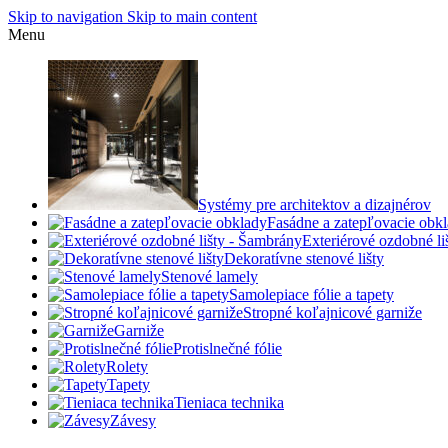
Skip to navigation
Skip to main content
Menu
Systémy pre architektov a dizajnérov
Fasádne a zatepľovacie obk
Exteriérové ozdobné l
Dekoratívne stenové lišty
Stenové lamely
Samolepiace fólie a tapety
Stropné koľajnicové garniže
Garniže
Protislnečné fólie
Rolety
Tapety
Tieniaca technika
Závesy