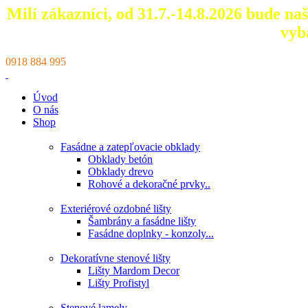
Milí zákazníci, od 31.7.-14.8.2026 bude n
vyb
0918 884 995
Úvod
O nás
Shop
Fasádne a zatepľovacie obklady
Obklady betón
Obklady drevo
Rohové a dekoračné prvky..
Exteriérové ozdobné lišty
Šambrány a fasádne lišty
Fasádne doplnky - konzoly...
Dekoratívne stenové lišty
Lišty Mardom Decor
Lišty Profistyl
Stenové lamely