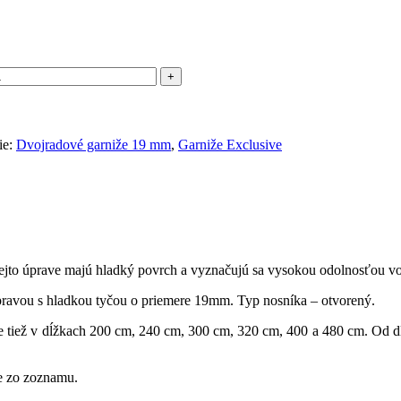
ie:
Dvojradové garniže 19 mm
,
Garniže Exclusive
ejto
úprave
majú hladký
povrch
a
vyznačujú
sa vysokou
odolnosťou
vo
pravou
s
hladkou
tyčou
o priemere
19mm
.
Typ
nosníka
–
otvorený
.
 tiež
v
dĺžkach
200
cm
,
240
cm
,
300
cm,
320 cm, 400 a 480 cm
.
Od dĺ
e
zo
zoznamu
.