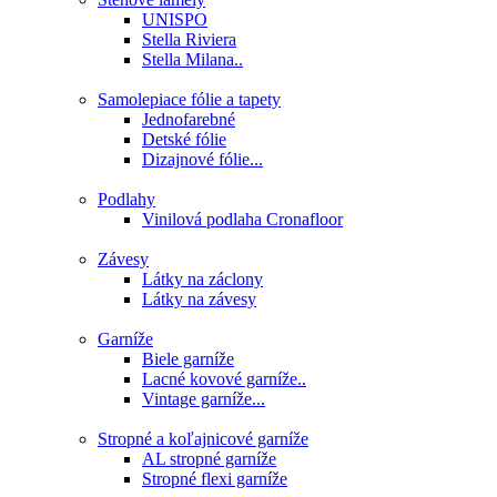
UNISPO
Stella Riviera
Stella Milana..
Samolepiace fólie a tapety
Jednofarebné
Detské fólie
Dizajnové fólie...
Podlahy
Vinilová podlaha Cronafloor
Závesy
Látky na záclony
Látky na závesy
Garníže
Biele garníže
Lacné kovové garníže..
Vintage garníže...
Stropné a koľajnicové garníže
AL stropné garníže
Stropné flexi garníže