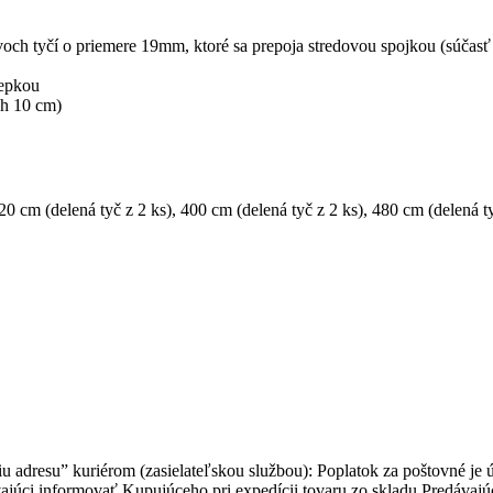
voch
tyčí
o priemere
19mm
,
ktoré
sa
prepoja
stredovou
spojkou
(
súčasť
lepkou
ch
10
cm
)
20 cm (delená tyč z 2 ks)
,
400 cm (delená tyč z 2 ks)
,
480 cm (delená ty
 adresu” kuriérom (zasielateľskou službou): Poplatok za poštovné je
júci informovať Kupujúceho pri expedícii tovaru zo skladu Predávajú