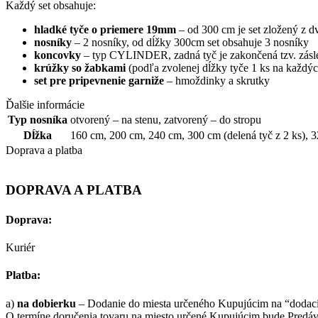
Každý
set obsahuje
:
hladké tyče o priemere 19mm
–
od 300
cm
je set
zložený
z d
nosníky
– 2 nosníky, od dĺžky 300cm set obsahuje 3 nosníky
koncovky
– typ CYLINDER, zadná tyč je zakončená tzv. zás
krúžky
so
žabkami
(
podľa
zvolenej
dĺžky
tyče
1
ks
na
každý
set
pre
pripevnenie
garniže
–
hmoždinky
a
skrutky
Ďalšie informácie
Typ nosníka
otvorený – na stenu
,
zatvorený – do stropu
Dĺžka
160 cm
,
200 cm
,
240 cm
,
300 cm (delená tyč z 2 ks)
,
3
Doprava a platba
DOPRAVA A PLATBA
Doprava:
Kuriér
Platba:
a)
na dobierku
– Dodanie do miesta určeného Kupujúcim na “dodaciu
O termíne doručenia tovaru na miesto určené Kupujúcim bude Predáva