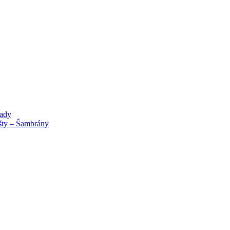
lady
išty – Šambrány