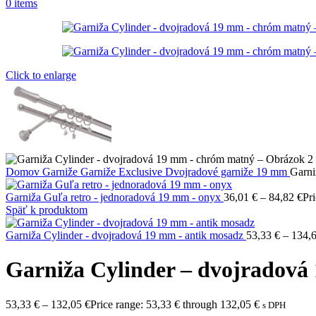
0
items
Click to enlarge
Domov
Garniže
Garniže Exclusive
Dvojradové garniže 19 mm
Garni
Garniža Guľa retro - jednoradová 19 mm - onyx
36,01
€
–
84,82
€
Pr
Späť k produktom
Garniža Cylinder - dvojradová 19 mm - antik mosadz
53,33
€
–
134,
Garniža Cylinder – dvojradov
53,33
€
–
132,05
€
Price range: 53,33 € through 132,05 €
s DPH