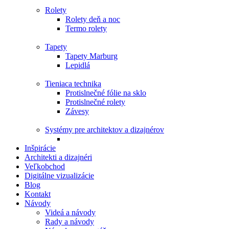
Rolety
Rolety deň a noc
Termo rolety
Tapety
Tapety Marburg
Lepidlá
Tieniaca technika
Protislnečné fólie na sklo
Protislnečné rolety
Závesy
Systémy pre architektov a dizajnérov
Inšpirácie
Architekti a dizajnéri
Veľkobchod
Digitálne vizualizácie
Blog
Kontakt
Návody
Videá a návody
Rady a návody