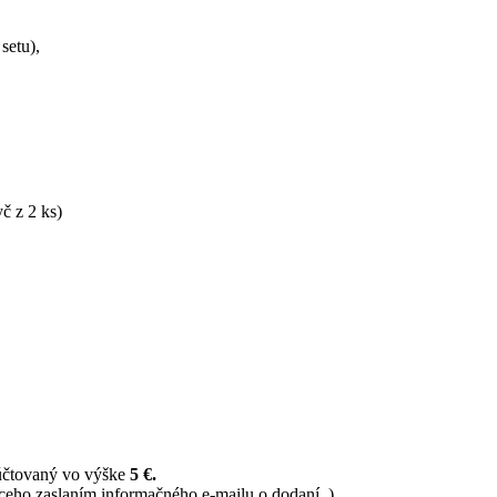
setu
)
,
č z 2 ks)
 účtovaný vo výške
5 €.
ceho zaslaním informačného e-mailu o dodaní. )