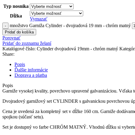
Typ nosníka
Dĺžka
Vymazať
množstvo Garniža Cylinder - dvojradová 19 mm - chróm matný
Pridať do košíka
Porovnať
Pridať do zoznamu želaní
Katalógové číslo:
Cylinder dvojradová 19mm - chróm matný
Kategór
Share:
Popis
Ďalšie informácie
Doprava a platba
Popis
Garniže
vysokej kvality
,
povrchovo
upravené
galvanizáciou
.
Vďaka t
Dvojradový
garnižový
set
CYLINDER
s
galvanickou
povrchovou
ú
Cena
je uvedená za
kompletný set
v dĺžke
160
cm
.
Garniže
dodávame
spojkou (súčasť setu).
Set je
dostupný
vo farbe
CHRÓM MATNÝ
.
Vhodnú dĺžku
si vybert