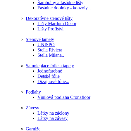
Šambrány a fasádne lišty
Fasádne doplnky - konzoly...
Dekoratívne stenové lišty
Lišty Mardom Decor
Lišty Profistyl
Stenové lamely
UNISPO
Stella Riviera
Stella Milana..
Samolepiace fólie a tapety
Jednofarebné
Detské fólie
Dizajnové fólie...
Podlahy
Vinilová podlaha Cronafloor
Závesy
Látky na záclony
Látky na závesy
Garníže