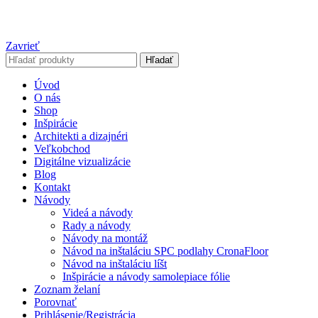
Zavrieť
Hľadať
Úvod
O nás
Shop
Inšpirácie
Architekti a dizajnéri
Veľkobchod
Digitálne vizualizácie
Blog
Kontakt
Návody
Videá a návody
Rady a návody
Návody na montáž
Návod na inštaláciu SPC podlahy CronaFloor
Návod na inštaláciu líšt
Inšpirácie a návody samolepiace fólie
Zoznam želaní
Porovnať
Prihlásenie/Registrácia