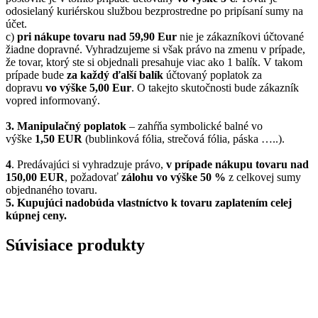
odosielaný kuriérskou službou bezprostredne po pripísaní sumy na
účet.
c)
pri nákupe tovaru nad 59,90 Eur
nie je zákazníkovi účtované
žiadne dopravné. Vyhradzujeme si však právo na zmenu v prípade,
že tovar, ktorý ste si objednali presahuje viac ako 1 balík. V takom
prípade bude
za každý ďalší balík
účtovaný poplatok za
dopravu
vo výške 5,00 Eur
. O takejto skutočnosti bude zákazník
vopred informovaný.
3. Manipulačný poplatok
– zahŕňa symbolické balné vo
výške
1,50 EUR
(bublinková fólia, strečová fólia, páska …..).
4
. Predávajúci si vyhradzuje právo,
v prípade nákupu tovaru nad
150,00 EUR
, požadovať
zálohu vo výške 50 %
z celkovej sumy
objednaného tovaru.
5.
Kupujúci nadobúda vlastníctvo k tovaru zaplatením celej
kúpnej ceny.
Súvisiace produkty