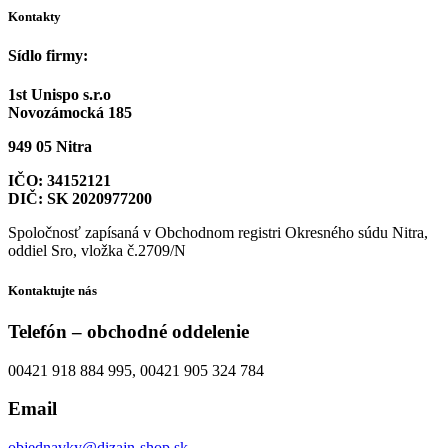
Kontakty
Sídlo firmy:
1st Unispo s.r.o
Novozámocká 185
949 05 Nitra
IČO: 34152121
DIČ: SK 2020977200
Spoločnosť zapísaná v Obchodnom registri Okresného súdu Nitra,
oddiel Sro, vložka č.2709/N
Kontaktujte nás
Telefón – obchodné oddelenie
00421 918 884 995, 00421 905 324 784
Email
objednavky@dizajn-shop.sk