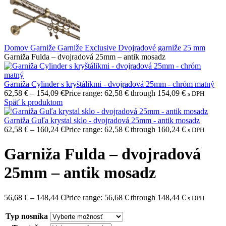
Domov
Garniže
Garniže Exclusive
Dvojradové garniže 25 mm
Garniža Fulda – dvojradová 25mm – antik mosadz
Garniža Cylinder s kryštálikmi - dvojradová 25mm - chróm matný
62,58
€
–
154,09
€
Price range: 62,58 € through 154,09 €
s DPH
Späť k produktom
Garniža Guľa krystal sklo - dvojradová 25mm - antik mosadz
62,58
€
–
160,24
€
Price range: 62,58 € through 160,24 €
s DPH
Garniža Fulda – dvojradová
25mm – antik mosadz
56,68
€
–
148,44
€
Price range: 56,68 € through 148,44 €
s DPH
Typ nosníka