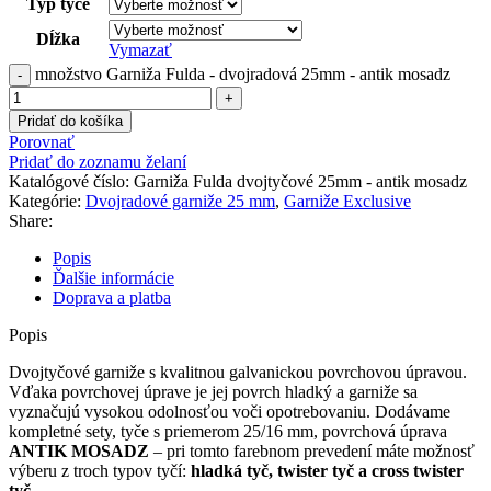
Typ tyče
Dĺžka
Vymazať
množstvo Garniža Fulda - dvojradová 25mm - antik mosadz
Pridať do košíka
Porovnať
Pridať do zoznamu želaní
Katalógové číslo:
Garniža Fulda dvojtyčové 25mm - antik mosadz
Kategórie:
Dvojradové garniže 25 mm
,
Garniže Exclusive
Share:
Popis
Ďalšie informácie
Doprava a platba
Popis
Dvojtyčové
garniže
s
kvalitnou
galvanickou
povrchovou
úpravou
.
Vďaka povrchovej
úprave je
jej
povrch
hladký
a
garniže
sa
vyznačujú
vysokou
odolnosťou
voči
opotrebovaniu
.
Dodávame
kompletné
sety
,
tyče
s
priemerom
25/16
mm
,
povrchová
úprava
ANTIK MOSADZ
– p
ri tomto farebnom prevedení máte možnosť
výberu z troch typov tyčí:
hladká tyč, twister tyč a cross twister
tyč.