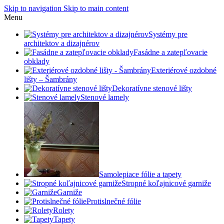
Skip to navigation
Skip to main content
Menu
Systémy pre
architektov a dizajnérov
Fasádne a zatepľovacie
obklady
Exteriérové ozdobné
lišty – Šambrány
Dekoratívne stenové lišty
Stenové lamely
Samolepiace fólie a tapety
Stropné koľajnicové garniže
Garniže
Protislnečné fólie
Rolety
Tapety