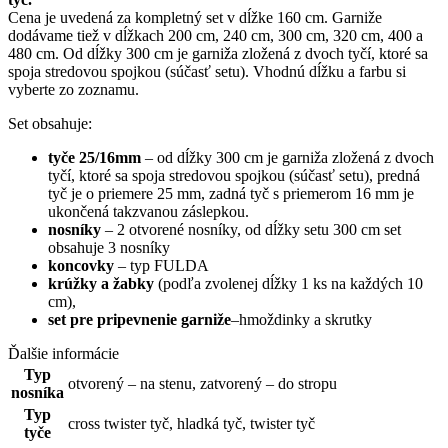
Cena
je uvedená za
kompletný set
v dĺžke
160
cm
.
Garniže
dodávame tiež
v
dĺžkach
200
cm
,
240
cm
,
300
cm,
320 cm, 400 a
480 cm
.
Od dĺžky 300 cm je garniža zložená z dvoch tyčí, ktoré sa
spoja stredovou spojkou (súčasť setu)
. Vhodnú
dĺžku
a
farbu si
vyberte
zo
zoznamu
.
Set
obsahuje
:
tyče 25/16mm
–
od dĺžky 300 cm je garniža zložená z dvoch
tyčí, ktoré sa spoja stredovou spojkou (súčasť setu), predná
tyč je o priemere 25 mm, zadná tyč s priemerom 16 mm je
ukončená takzvanou záslepkou.
nosníky
–
2 otvorené nosníky, od dĺžky setu 300 cm set
obsahuje 3 nosníky
koncovky
– typ FULDA
krúžky
a
žabky
(
podľa
zvolenej
dĺžky
1
ks
na
každých
10
cm
)
,
set
pre
pripevnenie
garniže
–
hmoždinky
a
skrutky
Ďalšie informácie
Typ
otvorený – na stenu
,
zatvorený – do stropu
nosníka
Typ
cross twister tyč
,
hladká tyč
,
twister tyč
tyče