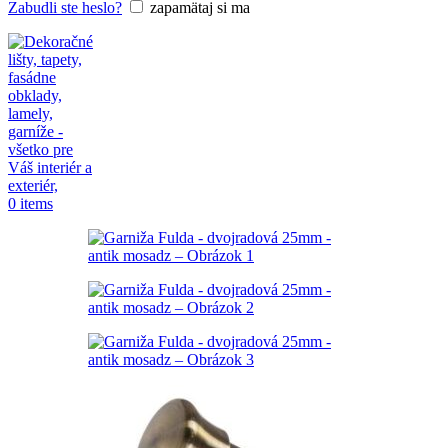
Zabudli ste heslo?
zapamätaj si ma
0
items