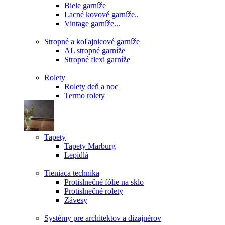
Biele garníže
Lacné kovové garníže..
Vintage garníže...
Stropné a koľajnicové garníže
AL stropné garníže
Stropné flexi garníže
Rolety
Rolety deň a noc
Termo rolety
Tapety
Tapety Marburg
Lepidlá
Tieniaca technika
Protislnečné fólie na sklo
Protislnečné rolety
Závesy
Systémy pre architektov a dizajnérov