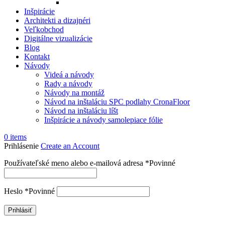
Inšpirácie
Architekti a dizajnéri
Veľkobchod
Digitálne vizualizácie
Blog
Kontakt
Návody
Videá a návody
Rady a návody
Návody na montáž
Návod na inštaláciu SPC podlahy CronaFloor
Návod na inštaláciu líšt
Inšpirácie a návody samolepiace fólie
0
items
Prihlásenie
Create an Account
Používateľské meno alebo e-mailová adresa
*
Povinné
Heslo
*
Povinné
Prihlásiť