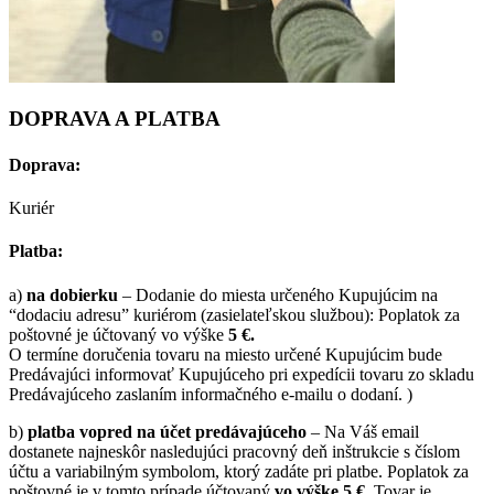
DOPRAVA A PLATBA
Doprava:
Kuriér
Platba:
a)
na dobierku
– Dodanie do miesta určeného Kupujúcim na
“dodaciu adresu” kuriérom (zasielateľskou službou): Poplatok za
poštovné je účtovaný vo výške
5 €.
O termíne doručenia tovaru na miesto určené Kupujúcim bude
Predávajúci informovať Kupujúceho pri expedícii tovaru zo skladu
Predávajúceho zaslaním informačného e-mailu o dodaní. )
b)
platba vopred na účet predávajúceho
– Na Váš email
dostanete najneskôr nasledujúci pracovný deň inštrukcie s číslom
účtu a variabilným symbolom, ktorý zadáte pri platbe. Poplatok za
poštovné je v tomto prípade účtovaný
vo výške 5 €
. Tovar je