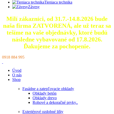
Tieniaca technika
Závesy
Milí zákazníci, od 31.7.-14.8.2026 bude
naša firma ZATVORENÁ, ale už teraz sa
tešíme na vaše objednávky, ktoré
budú
následne vybavované od 17.8.2026.
Ďakujeme za pochopenie.
0918 884 995
Úvod
O nás
Shop
Fasádne a zatepľovacie obklady
Obklady betón
Obklady drevo
Rohové a dekoračné prvky..
Exteriérové ozdobné lišty