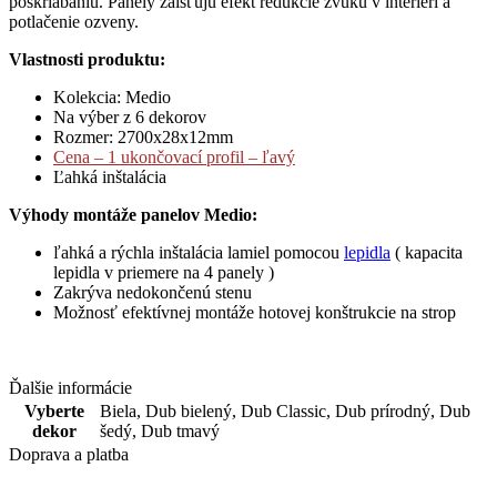
poškriabaniu. Panely zaisťujú efekt redukcie zvuku v interiéri a
potlačenie ozveny.
Vlastnosti produktu:
Kolekcia: Medio
Na výber z 6 dekorov
Rozmer: 2700x28x12mm
Cena – 1 ukončovací profil – ľavý
Ľahká inštalácia
Výhody montáže panelov Medio:
ľahká a rýchla inštalácia lamiel pomocou
lepidla
( kapacita
lepidla v priemere na 4 panely )
Zakrýva nedokončenú stenu
Možnosť efektívnej montáže hotovej konštrukcie na strop
Ďalšie informácie
Vyberte
Biela
,
Dub bielený
,
Dub Classic
,
Dub prírodný
,
Dub
dekor
šedý
,
Dub tmavý
Doprava a platba