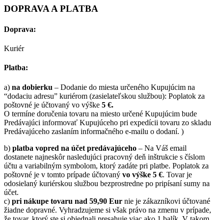
DOPRAVA A PLATBA
Doprava:
Kuriér
Platba:
a)
na dobierku
– Dodanie do miesta určeného Kupujúcim na
“dodaciu adresu” kuriérom (zasielateľskou službou): Poplatok za
poštovné je účtovaný vo výške
5 €.
O termíne doručenia tovaru na miesto určené Kupujúcim bude
Predávajúci informovať Kupujúceho pri expedícii tovaru zo skladu
Predávajúceho zaslaním informačného e-mailu o dodaní. )
b)
platba vopred na účet predávajúceho
– Na Váš email
dostanete najneskôr nasledujúci pracovný deň inštrukcie s číslom
účtu a variabilným symbolom, ktorý zadáte pri platbe. Poplatok za
poštovné je v tomto prípade účtovaný
vo výške 5 €
. Tovar je
odosielaný kuriérskou službou bezprostredne po pripísaní sumy na
účet.
c)
pri nákupe tovaru nad 59,90 Eur
nie je zákazníkovi účtované
žiadne dopravné. Vyhradzujeme si však právo na zmenu v prípade,
že tovar, ktorý ste si objednali presahuje viac ako 1 balík. V takom