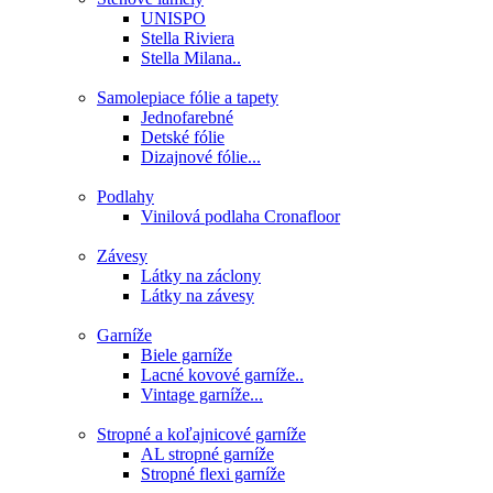
UNISPO
Stella Riviera
Stella Milana..
Samolepiace fólie a tapety
Jednofarebné
Detské fólie
Dizajnové fólie...
Podlahy
Vinilová podlaha Cronafloor
Závesy
Látky na záclony
Látky na závesy
Garníže
Biele garníže
Lacné kovové garníže..
Vintage garníže...
Stropné a koľajnicové garníže
AL stropné garníže
Stropné flexi garníže