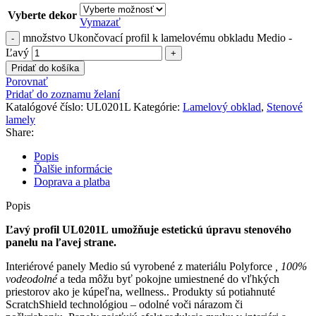
Vyberte dekor
Vymazať
množstvo Ukončovací profil k lamelovému obkladu Medio -
Ľavý
Pridať do košíka
Porovnať
Pridať do zoznamu želaní
Katalógové číslo:
UL0201L
Kategórie:
Lamelový obklad
,
Stenové
lamely
Share:
Popis
Ďalšie informácie
Doprava a platba
Popis
Ľavý profil U
L0201L
umožňuje estetickú úpravu stenového
panelu na ľavej strane.
Interiérové ​panely Medio sú vyrobené z materiálu Polyforce
, 100%
vodeodolné
a teda môžu byť pokojne umiestnené do vľhkých
priestorov ako je kúpeľna, wellness.. Produkty sú
potiahnuté
ScratchShield technológiou – odolné voči nárazom či