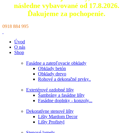
následne vybavované od 17.8.2026.
Ďakujeme za pochopenie.
0918 884 995
Úvod
O nás
Shop
Fasádne a zatepľovacie obklady
Obklady betón
Obklady drevo
Rohové a dekoračné prvky..
Exteriérové ozdobné lišty
Šambrány a fasádne lišty
Fasádne doplnky - konzoly...
Dekoratívne stenové lišty
Lišty Mardom Decor
Lišty Profistyl
Stenové lamely