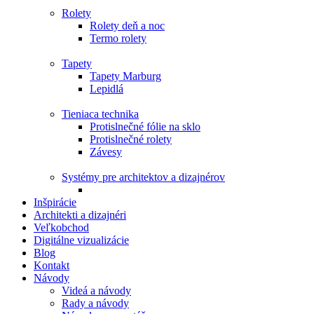
Rolety
Rolety deň a noc
Termo rolety
Tapety
Tapety Marburg
Lepidlá
Tieniaca technika
Protislnečné fólie na sklo
Protislnečné rolety
Závesy
Systémy pre architektov a dizajnérov
Inšpirácie
Architekti a dizajnéri
Veľkobchod
Digitálne vizualizácie
Blog
Kontakt
Návody
Videá a návody
Rady a návody