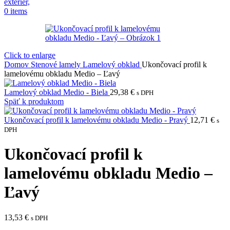
0
items
Click to enlarge
Domov
Stenové lamely
Lamelový obklad
Ukončovací profil k
lamelovému obkladu Medio – Ľavý
Lamelový obklad Medio - Biela
29,38
€
s DPH
Späť k produktom
Ukončovací profil k lamelovému obkladu Medio - Pravý
12,71
€
s
DPH
Ukončovací profil k
lamelovému obkladu Medio –
Ľavý
13,53
€
s DPH