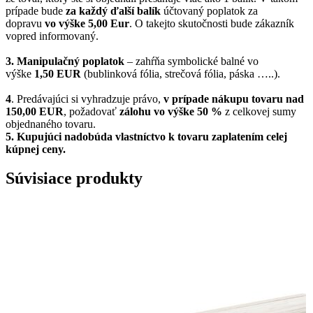
prípade bude
za každý ďalší balík
účtovaný poplatok za
dopravu
vo výške 5,00 Eur
. O takejto skutočnosti bude zákazník
vopred informovaný.
3. Manipulačný poplatok
– zahŕňa symbolické balné vo
výške
1,50 EUR
(bublinková fólia, strečová fólia, páska …..).
4
. Predávajúci si vyhradzuje právo,
v prípade nákupu tovaru nad
150,00 EUR
, požadovať
zálohu vo výške 50 %
z celkovej sumy
objednaného tovaru.
5.
Kupujúci nadobúda vlastníctvo k tovaru zaplatením celej
kúpnej ceny.
Súvisiace produkty