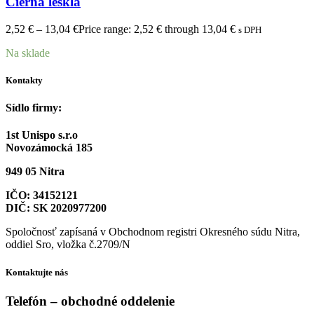
Čierna lesklá
2,52
€
–
13,04
€
Price range: 2,52 € through 13,04 €
s DPH
Na sklade
Kontakty
Sídlo firmy:
1st Unispo s.r.o
Novozámocká 185
949 05 Nitra
IČO: 34152121
DIČ: SK 2020977200
Spoločnosť zapísaná v Obchodnom registri Okresného súdu Nitra,
oddiel Sro, vložka č.2709/N
Kontaktujte nás
Telefón – obchodné oddelenie