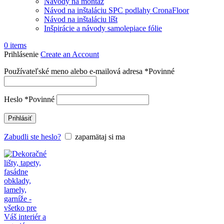
Návody na montáž
Návod na inštaláciu SPC podlahy CronaFloor
Návod na inštaláciu líšt
Inšpirácie a návody samolepiace fólie
0
items
Prihlásenie
Create an Account
Používateľské meno alebo e-mailová adresa
*
Povinné
Heslo
*
Povinné
Prihlásiť
Zabudli ste heslo?
zapamätaj si ma