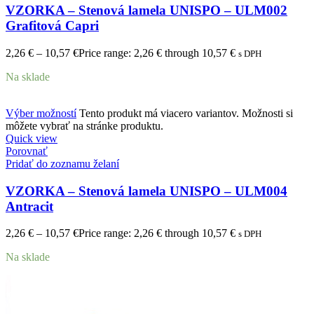
VZORKA – Stenová lamela UNISPO – ULM002
Grafitová Capri
2,26
€
–
10,57
€
Price range: 2,26 € through 10,57 €
s DPH
Na sklade
Výber možností
Tento produkt má viacero variantov. Možnosti si
môžete vybrať na stránke produktu.
Quick view
Porovnať
Pridať do zoznamu želaní
VZORKA – Stenová lamela UNISPO – ULM004
Antracit
2,26
€
–
10,57
€
Price range: 2,26 € through 10,57 €
s DPH
Na sklade