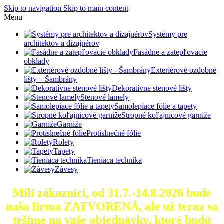
Skip to navigation
Skip to main content
Menu
Systémy pre
architektov a dizajnérov
Fasádne a zatepľovacie
obklady
Exteriérové ozdobné
lišty – Šambrány
Dekoratívne stenové lišty
Stenové lamely
Samolepiace fólie a tapety
Stropné koľajnicové garniže
Garniže
Protislnečné fólie
Rolety
Tapety
Tieniaca technika
Závesy
Milí zákazníci, od 31.7.-14.8.2026 bude
naša firma ZATVORENÁ, ale už teraz sa
tešíme na vaše objednávky, ktoré
budú