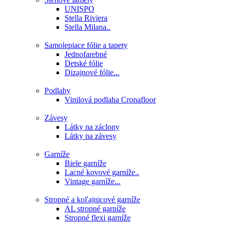
UNISPO
Stella Riviera
Stella Milana..
Samolepiace fólie a tapety
Jednofarebné
Detské fólie
Dizajnové fólie...
Podlahy
Vinilová podlaha Cronafloor
Závesy
Látky na záclony
Látky na závesy
Garníže
Biele garníže
Lacné kovové garníže..
Vintage garníže...
Stropné a koľajnicové garníže
AL stropné garníže
Stropné flexi garníže