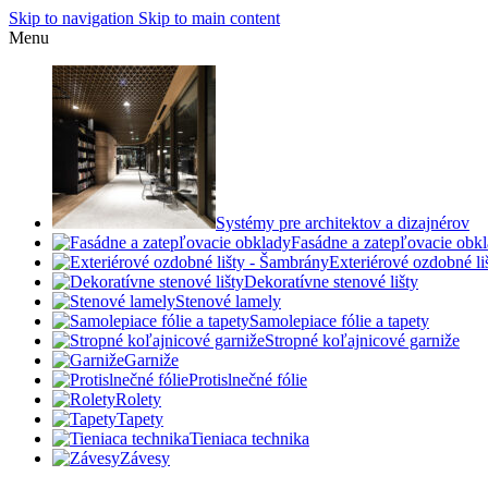
Skip to navigation
Skip to main content
Menu
Systémy pre architektov a dizajnérov
Fasádne a zatepľovacie obk
Exteriérové ozdobné l
Dekoratívne stenové lišty
Stenové lamely
Samolepiace fólie a tapety
Stropné koľajnicové garniže
Garniže
Protislnečné fólie
Rolety
Tapety
Tieniaca technika
Závesy