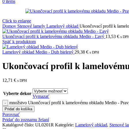
0
items
Click to enlarge
Domov
Stenové lamely
Lamelový obklad
Ukončovací profil k lame
Ukončovací profil k lamelovému obkladu Medio - Ľavý
13,53
€
s DP
Späť k produktom
Lamelový obklad Medio - Dub bielený
29,38
€
s DPH
Ukončovací profil k lamelovém
12,71
€
s DPH
Vyberte dekor
Vymazať
množstvo Ukončovací profil k lamelovému obkladu Medio - Pra
Pridať do košíka
Porovnať
Pridať do zoznamu želaní
Katalógové číslo:
UL0201R
Kategórie:
Lamelový obklad
,
Stenové l