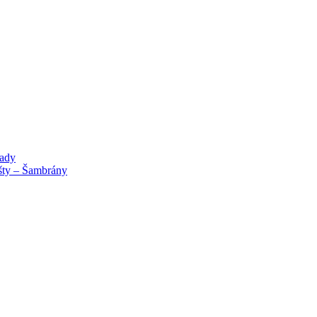
lady
išty – Šambrány