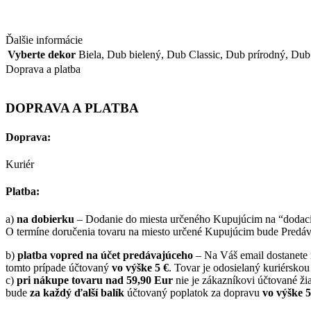
Ďalšie informácie
Vyberte dekor
Biela
,
Dub bielený
,
Dub Classic
,
Dub prírodný
,
Dub
Doprava a platba
DOPRAVA A PLATBA
Doprava:
Kuriér
Platba:
a)
na dobierku
– Dodanie do miesta určeného Kupujúcim na “dodaciu
O termíne doručenia tovaru na miesto určené Kupujúcim bude Predáva
b)
platba vopred na účet predávajúceho
– Na Váš email dostanete n
tomto prípade účtovaný
vo výške 5 €
. Tovar je odosielaný kuriérskou
c)
pri nákupe tovaru nad 59,90 Eur
nie je zákazníkovi účtované žia
bude
za každý ďalší balík
účtovaný poplatok za dopravu
vo výške 