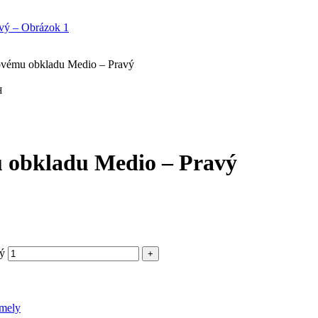
lovému obkladu Medio – Pravý
H
u obkladu Medio – Pravý
vý
amely