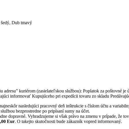
 šedý
,
Dub tmavý
 adresu” kuriérom (zasielateľskou službou): Poplatok za poštovné je
júci informovať Kupujúceho pri expedícii tovaru zo skladu Predávajú
ajneskôr nasledujúci pracovný deň inštrukcie s číslom účtu a variabil
 službou bezprostredne po pripísaní sumy na účet.
dne dopravné. Vyhradzujeme si však právo na zmenu v prípade, že tovar
5,00 Eur
. O takejto skutočnosti bude zákazník vopred informovaný.