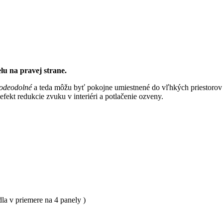
u na pravej strane.
vodeodolné
a teda môžu byť pokojne umiestnené do vľhkých priestorov 
efekt redukcie zvuku v interiéri a potlačenie ozveny.
dla v priemere na 4 panely )