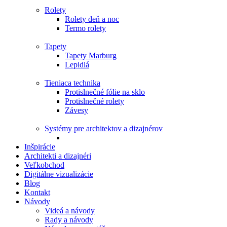
Rolety
Rolety deň a noc
Termo rolety
Tapety
Tapety Marburg
Lepidlá
Tieniaca technika
Protislnečné fólie na sklo
Protislnečné rolety
Závesy
Systémy pre architektov a dizajnérov
Inšpirácie
Architekti a dizajnéri
Veľkobchod
Digitálne vizualizácie
Blog
Kontakt
Návody
Videá a návody
Rady a návody