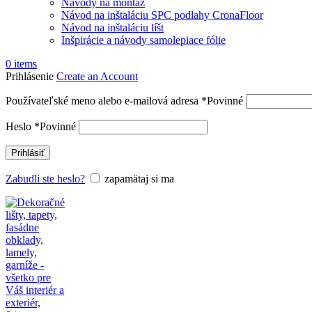
Návody na montáž
Návod na inštaláciu SPC podlahy CronaFloor
Návod na inštaláciu líšt
Inšpirácie a návody samolepiace fólie
0
items
Prihlásenie
Create an Account
Používateľské meno alebo e-mailová adresa
*
Povinné
Heslo
*
Povinné
Prihlásiť
Zabudli ste heslo?
zapamätaj si ma