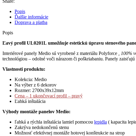
Share:
Popis
Ďalšie informácie
Doprava a platba
Popis
Ľavý profil U
L0201L
umožňuje estetickú úpravu stenového panel
Interiérové ​panely Medio sú vyrobené z materiálu Polyforce
, 100% 
technológiou – odolné voči nárazom či poškriabaniu. Panely zaisťujú 
Vlastnosti produktu:
Kolekcia: Medio
Na výber z 6 dekorov
Rozmer: 2700x39x12mm
Cena – 1 ukončovací profil – pravý
Ľahká inštalácia
Výhody montáže panelov Medio:
ľahká a rýchla inštalácia lamiel pomocou
lepidla
( kapacita lepi
Zakrýva nedokončenú stenu
Možnosť efektívnej montáže hotovej konštrukcie na strop